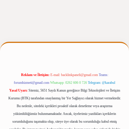
iris.casino/
betexpergir.net
Reklam ve İletişim:
E-mail:
backlinkpaneli@gmail.com
Teams:
forumhizmeti@gmail.com
Whatsapp: 0262 606 0 726
Telegram: @karabul
Yasal Uyarı:
Sitemiz, 5651 Sayılı Kanun gereğince Bilgi Teknolojileri ve İletişim
Kurumu (BTK) tarafından onaylanmış bir Yer Sağlayıcı olarak hizmet vermektedir.
Bu nedenle, sitedeki içerikleri proaktif olarak denetleme veya araştırma
yükümlülüğümüz bulunmamaktadır. Ancak, üyelerimiz yazdıkları içeriklerin
sorumluluğunu taşımakta olup, siteye üye olarak bu sorumluluğu kabul etmiş