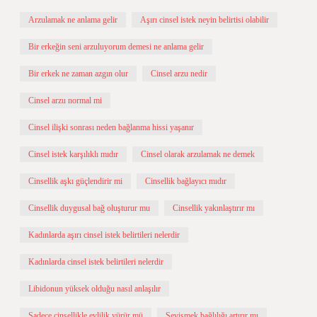
Arzulamak ne anlama gelir
Aşırı cinsel istek neyin belirtisi olabilir
Bir erkeğin seni arzuluyorum demesi ne anlama gelir
Bir erkek ne zaman azgın olur
Cinsel arzu nedir
Cinsel arzu normal mi
Cinsel ilişki sonrası neden bağlanma hissi yaşanır
Cinsel istek karşılıklı mıdır
Cinsel olarak arzulamak ne demek
Cinsellik aşkı güçlendirir mi
Cinsellik bağlayıcı mıdır
Cinsellik duygusal bağ oluşturur mu
Cinsellik yakınlaştırır mı
Kadınlarda aşırı cinsel istek belirtileri nelerdir
Kadınlarda cinsel istek belirtileri nelerdir
Libidonun yüksek olduğu nasıl anlaşılır
Sadece cinsellikle evlilik yürür mü
Sevişmek bağlılığı artırır mı