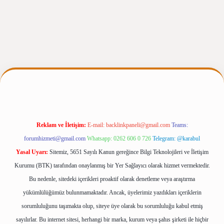
iris.casino/
betexpergir.net
Reklam ve İletişim:
E-mail:
backlinkpaneli@gmail.com
Teams:
forumhizmeti@gmail.com
Whatsapp: 0262 606 0 726
Telegram: @karabul
Yasal Uyarı:
Sitemiz, 5651 Sayılı Kanun gereğince Bilgi Teknolojileri ve İletişim
Kurumu (BTK) tarafından onaylanmış bir Yer Sağlayıcı olarak hizmet vermektedir.
Bu nedenle, sitedeki içerikleri proaktif olarak denetleme veya araştırma
yükümlülüğümüz bulunmamaktadır. Ancak, üyelerimiz yazdıkları içeriklerin
sorumluluğunu taşımakta olup, siteye üye olarak bu sorumluluğu kabul etmiş
sayılırlar. Bu internet sitesi, herhangi bir marka, kurum veya şahıs şirketi ile hiçbir