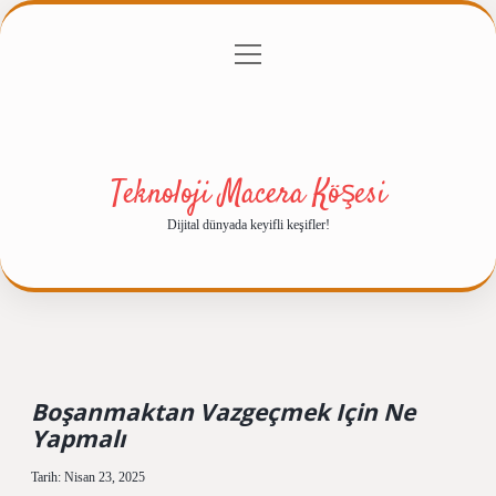
menüyü
Anasayfa
Gizlilik Politikası
Yasal Uyarı
aç
Hakkımızda
Teknoloji Macera Köşesi
Dijital dünyada keyifli keşifler!
Boşanmaktan Vazgeçmek Için Ne
Yapmalı
Tarih: Nisan 23, 2025