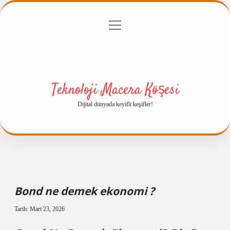
menüyü
Anasayfa
Gizlilik Politikası
Yasal Uyarı
aç
Hakkımızda
Teknoloji Macera Köşesi
Dijital dünyada keyifli keşifler!
Bond ne demek ekonomi ?
Tarih: Mart 23, 2026