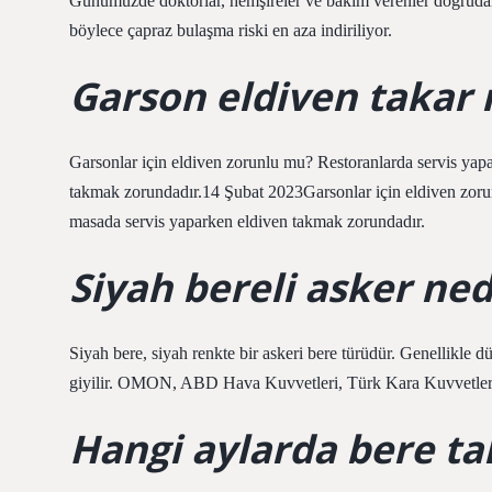
Günümüzde doktorlar, hemşireler ve bakım verenler doğrudan
böylece çapraz bulaşma riski en aza indiriliyor.
Garson eldiven takar 
Garsonlar için eldiven zorunlu mu? Restoranlarda servis yapa
takmak zorundadır.14 Şubat 2023Garsonlar için eldiven zorun
masada servis yaparken eldiven takmak zorundadır.
Siyah bereli asker ned
Siyah bere, siyah renkte bir askeri bere türüdür. Genellikle d
giyilir. OMON, ABD Hava Kuvvetleri, Türk Kara Kuvvetleri v
Hangi aylarda bere tak