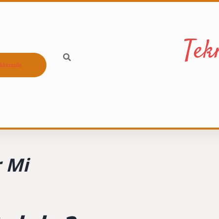
Tek
kkımızda
r Mi