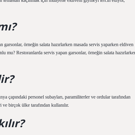
 temastan kaçınmak için muayene eldiveni giymeyi tercih ediyor,
mı?
n garsonlar, örneğin salata hazırlarken masada servis yaparken eldiven
lu mu? Restoranlarda servis yapan garsonlar, örneğin salata hazırlarke
ir?
ünya çapındaki personel subayları, paramiliterler ve ordular tarafından
e birçok ülke tarafından kullanılır.
ılır?