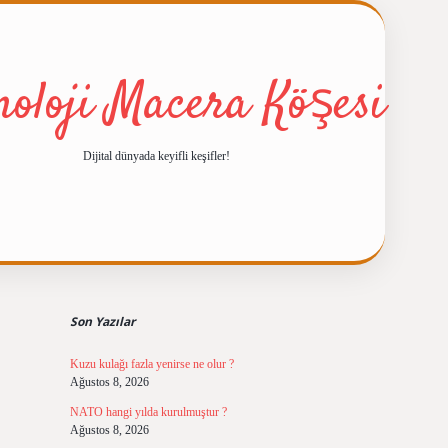
noloji Macera Köşesi
Dijital dünyada keyifli keşifler!
Sidebar
ilbet giriş
https://betexpergiris
Son Yazılar
Kuzu kulağı fazla yenirse ne olur ?
Ağustos 8, 2026
NATO hangi yılda kurulmuştur ?
Ağustos 8, 2026