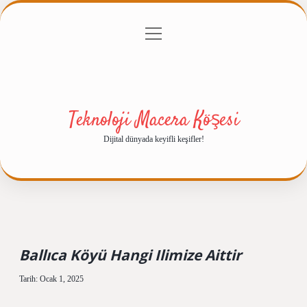
menüyü
Anasayfa
Gizlilik Politikası
Yasal Uyarı
aç
Hakkımızda
Teknoloji Macera Köşesi
Dijital dünyada keyifli keşifler!
Ballıca Köyü Hangi Ilimize Aittir
Tarih: Ocak 1, 2025