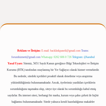
gir.net
Reklam ve İletişim:
E-mail:
backlinkpaneli@gmail.com
Teams:
forumhizmeti@gmail.com
Whatsapp: 0262 606 0 726
Telegram: @karabul
Yasal Uyarı:
Sitemiz, 5651 Sayılı Kanun gereğince Bilgi Teknolojileri ve İletişim
Kurumu (BTK) tarafından onaylanmış bir Yer Sağlayıcı olarak hizmet vermektedir.
Bu nedenle, sitedeki içerikleri proaktif olarak denetleme veya araştırma
yükümlülüğümüz bulunmamaktadır. Ancak, üyelerimiz yazdıkları içeriklerin
sorumluluğunu taşımakta olup, siteye üye olarak bu sorumluluğu kabul etmiş
sayılırlar. Bu internet sitesi, herhangi bir marka, kurum veya şahıs şirketi ile hiçbir
bağlantısı bulunmamaktadır. Sitede yalnızca kendi hazırladığımız makaleler