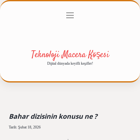
menüyü
Anasayfa
Gizlilik Politikası
Yasal Uyarı
aç
Hakkımızda
Teknoloji Macera Köşesi
Dijital dünyada keyifli keşifler!
Bahar dizisinin konusu ne ?
Tarih: Şubat 18, 2026