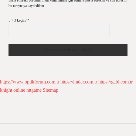
Daha sonraki yorumlarımda kullanılması için adım, e-posta adresim ve site adresim
bu tarayıcıya kaydedilsin.
5 + 3 kaçtır?
*
https://www.optikforum.com.tr
https://imder.com.tr
https://gabi.com.tr
knight online
nttgame
Sitemap