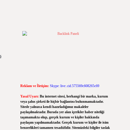
ş
Reklam ve İletişim:
Skype: live:.cid.575569c608265c69
Yasal Uyarı:
Bu internet sitesi, herhangi bir marka, kurum
veya şahıs şirketi ile hiçbir bağlantısı bulunmamaktadır.
Sitede yalnızca kendi hazırladığımız makaleler
paylaşılmaktadır. Burada yer alan içerikler haber niteliği
taşımamakta olup, gerçek kurum ve kişiler hakkında
paylaşım yapılmamaktadır. Gerçek kurum ve kişiler ile isim
benzerlikleri tamamen tesadüfidir. Sitemizdeki bilgiler taslak