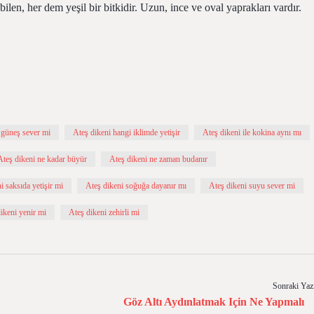
len, her dem yeşil bir bitkidir. Uzun, ince ve oval yaprakları vardır.
 güneş sever mi
Ateş dikeni hangi iklimde yetişir
Ateş dikeni ile kokina aynı mı
Ateş dikeni ne kadar büyür
Ateş dikeni ne zaman budanır
i saksıda yetişir mi
Ateş dikeni soğuğa dayanır mı
Ateş dikeni suyu sever mi
ikeni yenir mi
Ateş dikeni zehirli mi
Sonraki Yaz
Göz Altı Aydınlatmak Için Ne Yapmalı