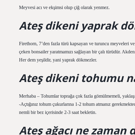
Meyvesi acı ve ekşimsi olup çiğ olarak yenmez.
Ateş dikeni yaprak dö
Firethorn, 7’den fazla türü kapsayan ve turuncu meyveleri ve k
çeken bonsailer yaratmamızı sağlayan bir çalı türüdür. Akdeniz
Her dem yeşildir, yani yaprak dökmezler.
Ateş dikeni tohumu nas
Merhaba – Tohumlar toprağa çok fazla gömülmemeli, yaklaşık
-Açtığınız tohum çukurlarına 1-2 tohum atmanız gerekmekted
nemli bir bez içerisinde 2-3 saat bekletin.
Ateş ağacı ne zaman di