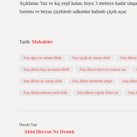
Açıklama: Yaz ve kış yeşil kalan, boyu 3 metreye kadar ulaşabi
Sarımsı ve beyaz çiçeklerle salkımlar halinde çiçek açar.
Tarih:
Makaleler
Ateş ağacı ne zaman dikilir
Ateş çiçeği ne zaman ekilir
Ateş dikeni
Ateş dikeni kaç cm arayla dikilir
Ateş dikeni meyvesi yeniyor mu
Ateş dikeni ne zaman ekilir
Ateş dikeni nerelerde yetişir
Ateş diken
Ateş dikeni tohumu nasıl ekilir
Ateş dikeni yaprak döker mi
Ateş d
Önceki Yazı
Abisi Heyran Ne Demek