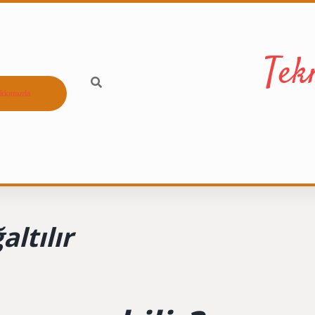
Tek
kkımızda
ltılır