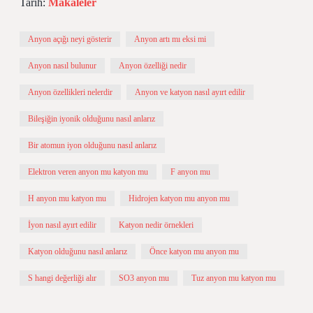
Tarih:
Makaleler
Anyon açığı neyi gösterir
Anyon artı mı eksi mi
Anyon nasıl bulunur
Anyon özelliği nedir
Anyon özellikleri nelerdir
Anyon ve katyon nasıl ayırt edilir
Bileşiğin iyonik olduğunu nasıl anlarız
Bir atomun iyon olduğunu nasıl anlarız
Elektron veren anyon mu katyon mu
F anyon mu
H anyon mu katyon mu
Hidrojen katyon mu anyon mu
İyon nasıl ayırt edilir
Katyon nedir örnekleri
Katyon olduğunu nasıl anlarız
Önce katyon mu anyon mu
S hangi değerliği alır
SO3 anyon mu
Tuz anyon mu katyon mu