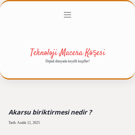
menüyü
Anasayfa
Gizlilik Politikası
Yasal Uyarı
aç
Hakkımızda
Teknoloji Macera Köşesi
Dijital dünyada keyifli keşifler!
Akarsu biriktirmesi nedir ?
Tarih: Aralık 12, 2025