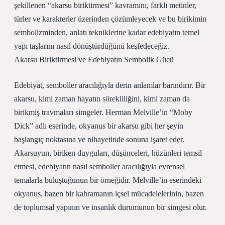
şekillenen “akarsu biriktirmesi” kavramını, farklı metinler,
türler ve karakterler üzerinden çözümleyecek ve bu birikimin
sembolizminden, anlatı tekniklerine kadar edebiyatın temel
yapı taşlarını nasıl dönüştürdüğünü keşfedeceğiz.
Akarsu Biriktirmesi ve Edebiyatın Sembolik Gücü
Edebiyat, semboller aracılığıyla derin anlamlar barındırır. Bir
akarsu, kimi zaman hayatın sürekliliğini, kimi zaman da
birikmiş travmaları simgeler. Herman Melville’in “Moby
Dick” adlı eserinde, okyanus bir akarsu gibi her şeyin
başlangıç noktasına ve nihayetinde sonuna işaret eder.
Akarsuyun, biriken duyguları, düşünceleri, hüzünleri temsil
etmesi, edebiyatın nasıl semboller aracılığıyla evrensel
temalarla buluştuğunun bir örneğidir. Melville’in eserindeki
okyanus, bazen bir kahramanın içsel mücadelelerinin, bazen
de toplumsal yapının ve insanlık durumunun bir simgesi olur.