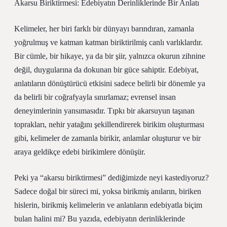
Akarsu Biriktirmesi: Edebiyatın Derinliklerinde Bir Anlatı
Kelimeler, her biri farklı bir dünyayı barındıran, zamanla
yoğrulmuş ve katman katman biriktirilmiş canlı varlıklardır.
Bir cümle, bir hikaye, ya da bir şiir, yalnızca okurun zihnine
değil, duygularına da dokunan bir güce sahiptir. Edebiyat,
anlatıların dönüştürücü etkisini sadece belirli bir dönemle ya
da belirli bir coğrafyayla sınırlamaz; evrensel insan
deneyimlerinin yansımasıdır. Tıpkı bir akarsuyun taşınan
toprakları, nehir yatağını şekillendirerek birikim oluşturması
gibi, kelimeler de zamanla birikir, anlamlar oluşturur ve bir
araya geldikçe edebi birikimlere dönüşür.
Peki ya “akarsu biriktirmesi” dediğimizde neyi kastediyoruz?
Sadece doğal bir süreci mi, yoksa birikmiş anıların, biriken
hislerin, birikmiş kelimelerin ve anlatıların edebiyatla biçim
bulan halini mi? Bu yazıda, edebiyatın derinliklerinde