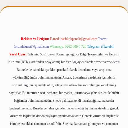
ergiris.casino/
betexpergir.net
Reklam ve İletişim:
E-mail:
backlinkpaneli@gmail.com
Teams:
forumhizmeti@gmail.com
Whatsapp: 0262 606 0 726
Telegram: @karabul
Yasal Uyarı:
Sitemiz, 5651 Sayılı Kanun gereğince Bilgi Teknolojileri ve İletişim
Kurumu (BTK) tarafından onaylanmış bir Yer Sağlayıcı olarak hizmet vermektedir.
Bu nedenle, sitedeki içerikleri proaktif olarak denetleme veya araştırma
yükümlülüğümüz bulunmamaktadır. Ancak, üyelerimiz yazdıkları içeriklerin
sorumluluğunu taşımakta olup, siteye üye olarak bu sorumluluğu kabul etmiş
sayılırlar. Bu internet sitesi, herhangi bir marka, kurum veya şahıs şirketi ile hiçbir
bağlantısı bulunmamaktadır. Sitede yalnızca kendi hazırladığımız makaleler
paylaşılmaktadır. Burada yer alan içerikler haber niteliği taşımamakta olup, gerçek
kurum ve kişiler hakkında paylaşım yapılmamaktadır. Gerçek kurum ve kişiler ile
isim benzerlikleri tamamen tesadüfidir. Sitemiz, kar amacı gütmeyen ve tamamen