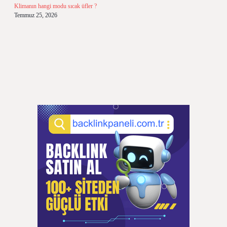
Klimanın hangi modu sıcak üfler ?
Temmuz 25, 2026