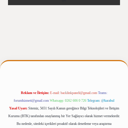
texpergiris.casino/
betexpergir.net
Reklam ve İletişim:
E-mail:
backlinkpaneli@gmail.com
Teams:
forumhizmeti@gmail.com
Whatsapp: 0262 606 0 726
Telegram: @karabul
Yasal Uyarı:
Sitemiz, 5651 Sayılı Kanun gereğince Bilgi Teknolojileri ve İletişim
Kurumu (BTK) tarafından onaylanmış bir Yer Sağlayıcı olarak hizmet vermektedir.
Bu nedenle, sitedeki içerikleri proaktif olarak denetleme veya araştırma