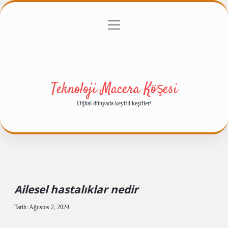
menüyü
Anasayfa
Gizlilik Politikası
Yasal Uyarı
aç
Hakkımızda
Teknoloji Macera Köşesi
Dijital dünyada keyifli keşifler!
Ailesel hastalıklar nedir
Tarih: Ağustos 2, 2024