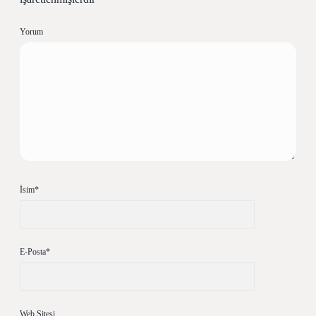
Yorum
İsim*
E-Posta*
Web Sitesi