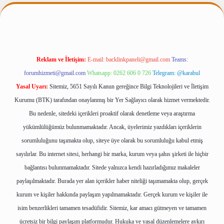
rgir.net
Reklam ve İletişim:
E-mail:
backlinkpaneli@gmail.com
Teams:
forumhizmeti@gmail.com
Whatsapp: 0262 606 0 726
Telegram: @karabul
Yasal Uyarı:
Sitemiz, 5651 Sayılı Kanun gereğince Bilgi Teknolojileri ve İletişim
Kurumu (BTK) tarafından onaylanmış bir Yer Sağlayıcı olarak hizmet vermektedir.
Bu nedenle, sitedeki içerikleri proaktif olarak denetleme veya araştırma
yükümlülüğümüz bulunmamaktadır. Ancak, üyelerimiz yazdıkları içeriklerin
sorumluluğunu taşımakta olup, siteye üye olarak bu sorumluluğu kabul etmiş
sayılırlar. Bu internet sitesi, herhangi bir marka, kurum veya şahıs şirketi ile hiçbir
bağlantısı bulunmamaktadır. Sitede yalnızca kendi hazırladığımız makaleler
paylaşılmaktadır. Burada yer alan içerikler haber niteliği taşımamakta olup, gerçek
kurum ve kişiler hakkında paylaşım yapılmamaktadır. Gerçek kurum ve kişiler ile
isim benzerlikleri tamamen tesadüfidir. Sitemiz, kar amacı gütmeyen ve tamamen
ücretsiz bir bilgi paylaşım platformudur. Hukuka ve yasal düzenlemelere aykırı