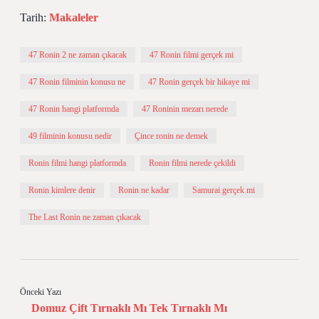
Tarih:
Makaleler
47 Ronin 2 ne zaman çıkacak
47 Ronin filmi gerçek mi
47 Ronin filminin konusu ne
47 Ronin gerçek bir hikaye mi
47 Ronin hangi platformda
47 Roninin mezarı nerede
49 filminin konusu nedir
Çince ronin ne demek
Ronin filmi hangi platformda
Ronin filmi nerede çekildi
Ronin kimlere denir
Ronin ne kadar
Samurai gerçek mi
The Last Ronin ne zaman çıkacak
Önceki Yazı
Domuz Çift Tırnaklı Mı Tek Tırnaklı Mı