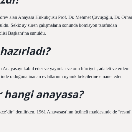
 görev alan Anayasa Hukukçusu Prof. Dr. Mehmet Çavuşoğlu, Dr. Orha
ruldu. Sekiz ay süren çalışmaların sonunda komisyon tarafından
lisi Başkanı’na sunuldu.
hazırladı?
 Anayasayı kabul eder ve yayımlar ve onu hürriyeti, adaleti ve erdemi
rinde olduğuna inanan evlatlarının uyanık bekçilerine emanet eder.
ir hangi anayasa?
rkçe’dir” denilirken, 1961 Anayasası’nın üçüncü maddesinde de “resmî