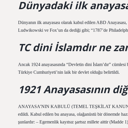
Dünyadaki ilk anayas
Dünyanın ilk anayasası olarak kabul edilen ABD Anayasası, ke
Ludwikowski ve Fox’un da dediği gibi; “1787’de Philadelphia’
TC dini İslamdır ne za
Ancak 1924 anayasasında “Devletin dini İslam’dır” cümlesi b
Türkiye Cumhuriyeti’nin laik bir devlet olduğu belirtildi.
1921 Anayasasının diğ
ANAYASA’NIN KABULÜ (TEMEL TEŞKİLAT KANUNUNUN) Ye
edildi. Kabul edilen bu anayasa, olağanüstü bir dönemde haz
şunlardır: – Egemenlik kayıtsız şartsız millete aittir (Madde 1)