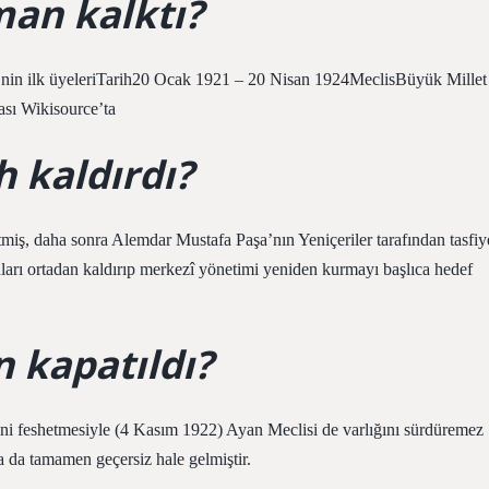
man kalktı?
’nin ilk üyeleriTarih20 Ocak 1921 – 20 Nisan 1924MeclisBüyük Millet
sı Wikisource’ta
h kaldırdı?
tmiş, daha sonra Alemdar Mustafa Paşa’nın Yeniçeriler tarafından tasfiy
anları ortadan kaldırıp merkezî yönetimi yeniden kurmayı başlıca hedef
 kapatıldı?
ni feshetmesiyle (4 Kasım 1922) Ayan Meclisi de varlığını sürdüremez
a da tamamen geçersiz hale gelmiştir.