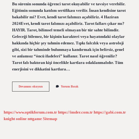
Bu sürenin sonunda öğrenci tarot okuyabilir ve tavsiye verebilir.
Eğitimin sonunda katılım sertifikası verilir. İnsan kendisine tarot
bakabilir mi? Evet, kendi tarot falımızı açabiliriz. 4 Haziran
2024Evet, kendi tarot falımızı açabiliriz. Tarot falları çıkar mı?
HAYIR. Tarot, bilimsel temeli olmayan bir tür sahte bilimdir.
Geleceği bilemez, bir kişinin karakteri veya hayatındaki olaylar
hakkında hiçbir şey tahmin edemez. Tıpkı falcılık veya astroloji
gibi, sizi bir tahminde bulunmaya kandırmak için belirsiz, genel
ve anlamsız “öncü ifadeleri” kullanır. Tarot nasıl öğrenilir?
Tarot falı baktıran kişi öncelikle kartlara odaklanmalıdır. Tüm
enerjisini ve dikkatini kartlara…
Tarot
Devamını okuyun
Yorum Bırak
Öğrenmek
Zor
Mu
https://www.optikforum.com.tr
https://imder.com.tr
https://gabi.com.tr
knight online
nttgame
Sitemap