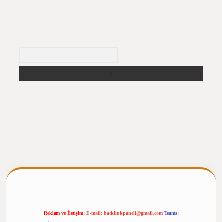
Arama
ilbet giriş
https://betexpergiris.casino/
betexpergir.net
Reklam ve İletişim:
E-mail:
backlinkpaneli@gmail.com
Teams: