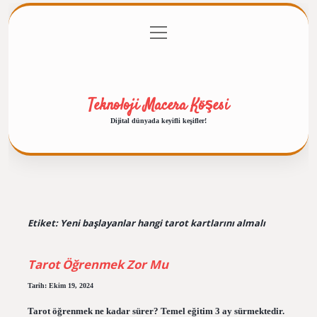
menüyü
Anasayfa
Gizlilik Politikası
Yasal Uyarı
aç
Hakkımızda
Teknoloji Macera Köşesi
Dijital dünyada keyifli keşifler!
Etiket:
Yeni başlayanlar hangi tarot kartlarını almalı
Tarot Öğrenmek Zor Mu
Tarih: Ekim 19, 2024
Tarot öğrenmek ne kadar sürer? Temel eğitim 3 ay sürmektedir.