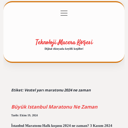
menüyü
Anasayfa
Gizlilik Politikası
Yasal Uyarı
aç
Hakkımızda
Teknoloji Macera Köşesi
Dijital dünyada keyifli keşifler!
Etiket:
Vestel yarı maratonu 2024 ne zaman
Büyük Istanbul Maratonu Ne Zaman
Tarih: Ekim 19, 2024
İstanbul Maratonu Halk koşusu 2024 ne zaman? 3 Kasım 2024