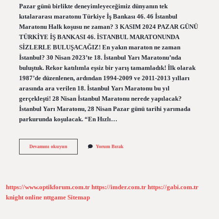
Pazar günü birlikte deneyimleyeceğimiz dünyanın tek
kıtalararası maratonu Türkiye İş Bankası 46. 46 İstanbul
Maratonu Halk koşusu ne zaman? 3 KASIM 2024 PAZAR GÜNÜ
TÜRKİYE İŞ BANKASI 46. İSTANBUL MARATONUNDA
SİZLERLE BULUŞACAĞIZ! En yakın maraton ne zaman
İstanbul? 30 Nisan 2023’te 18. İstanbul Yarı Maratonu’nda
buluştuk. Rekor katılımla eşsiz bir yarış tamamladık! İlk olarak
1987’de düzenlenen, ardından 1994-2009 ve 2011-2013 yılları
arasında ara verilen 18. İstanbul Yarı Maratonu bu yıl
gerçekleşti! 28 Nisan İstanbul Maratonu nerede yapılacak?
İstanbul Yarı Maratonu, 28 Nisan Pazar günü tarihi yarımada
parkurunda koşulacak. “En Hızlı…
Büyük
Devamını okuyun
Yorum Bırak
Istanbul
Maratonu
Ne
Zaman
https://www.optikforum.com.tr
https://imder.com.tr
https://gabi.com.tr
knight online
nttgame
Sitemap