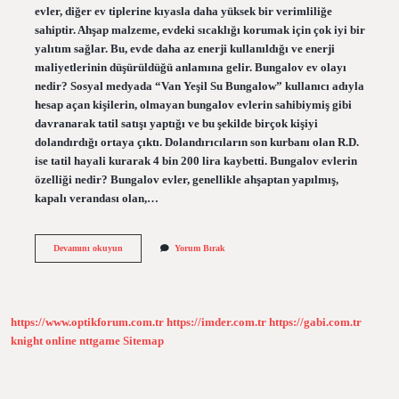
evler, diğer ev tiplerine kıyasla daha yüksek bir verimliliğe
sahiptir. Ahşap malzeme, evdeki sıcaklığı korumak için çok iyi bir
yalıtım sağlar. Bu, evde daha az enerji kullanıldığı ve enerji
maliyetlerinin düşürüldüğü anlamına gelir. Bungalov ev olayı
nedir? Sosyal medyada “Van Yeşil Su Bungalow” kullanıcı adıyla
hesap açan kişilerin, olmayan bungalov evlerin sahibiymiş gibi
davranarak tatil satışı yaptığı ve bu şekilde birçok kişiyi
dolandırdığı ortaya çıktı. Dolandırıcıların son kurbanı olan R.D.
ise tatil hayali kurarak 4 bin 200 lira kaybetti. Bungalov evlerin
özelliği nedir? Bungalov evler, genellikle ahşaptan yapılmış,
kapalı verandası olan,…
Bungalovlar
Devamını okuyun
Yorum Bırak
Neden
Üçgen
https://www.optikforum.com.tr
https://imder.com.tr
https://gabi.com.tr
knight online
nttgame
Sitemap