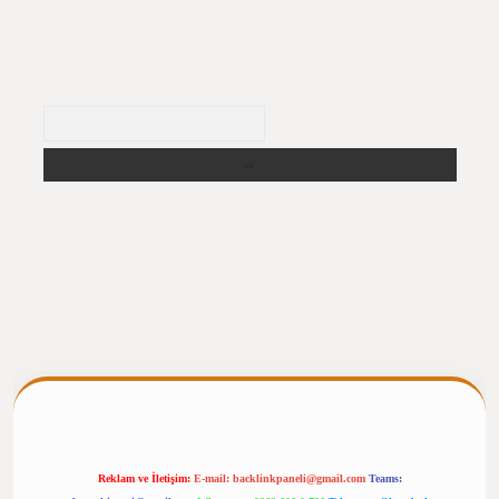
Arama
ergiris.casino/
betexpergir.net
Reklam ve İletişim:
E-mail:
backlinkpaneli@gmail.com
Teams: