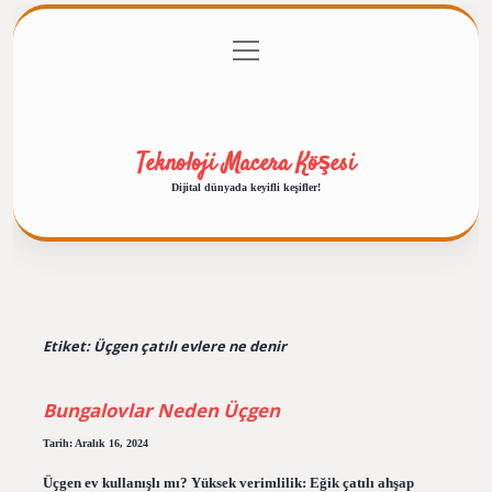
menüyü
Anasayfa
Gizlilik Politikası
Yasal Uyarı
aç
Hakkımızda
Teknoloji Macera Köşesi
Dijital dünyada keyifli keşifler!
Etiket:
Üçgen çatılı evlere ne denir
Bungalovlar Neden Üçgen
Tarih: Aralık 16, 2024
Üçgen ev kullanışlı mı? Yüksek verimlilik: Eğik çatılı ahşap