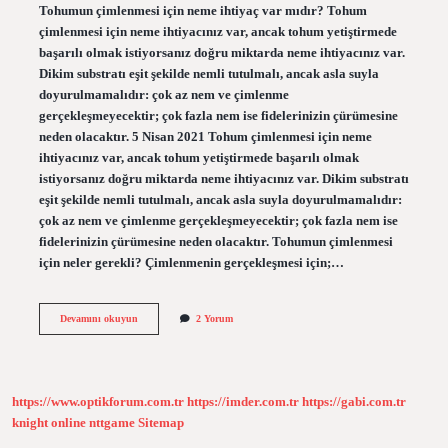
Tohumun çimlenmesi için neme ihtiyaç var mıdır? Tohum
çimlenmesi için neme ihtiyacınız var, ancak tohum yetiştirmede
başarılı olmak istiyorsanız doğru miktarda neme ihtiyacınız var.
Dikim substratı eşit şekilde nemli tutulmalı, ancak asla suyla
doyurulmamalıdır: çok az nem ve çimlenme
gerçekleşmeyecektir; çok fazla nem ise fidelerinizin çürümesine
neden olacaktır. 5 Nisan 2021 Tohum çimlenmesi için neme
ihtiyacınız var, ancak tohum yetiştirmede başarılı olmak
istiyorsanız doğru miktarda neme ihtiyacınız var. Dikim substratı
eşit şekilde nemli tutulmalı, ancak asla suyla doyurulmamalıdır:
çok az nem ve çimlenme gerçekleşmeyecektir; çok fazla nem ise
fidelerinizin çürümesine neden olacaktır. Tohumun çimlenmesi
için neler gerekli? Çimlenmenin gerçekleşmesi için;…
Tohumun
Devamını okuyun
2 Yorum
Çimlenmesi
Için
Neme
Ihtiyacı
Var
https://www.optikforum.com.tr
https://imder.com.tr
https://gabi.com.tr
Mıdır
knight online
nttgame
Sitemap