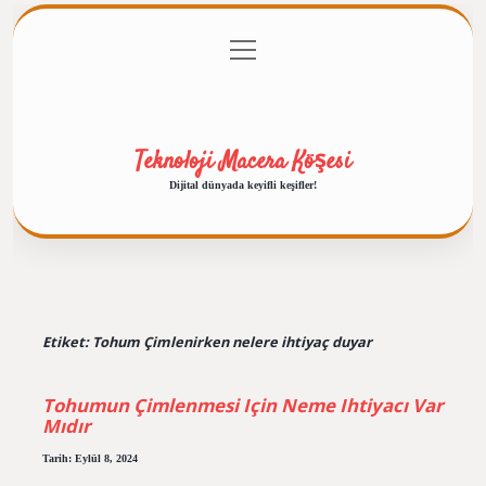
menüyü
Anasayfa
Gizlilik Politikası
Yasal Uyarı
aç
Hakkımızda
Teknoloji Macera Köşesi
Dijital dünyada keyifli keşifler!
Etiket:
Tohum Çimlenirken nelere ihtiyaç duyar
Tohumun Çimlenmesi Için Neme Ihtiyacı Var
Mıdır
Tarih: Eylül 8, 2024