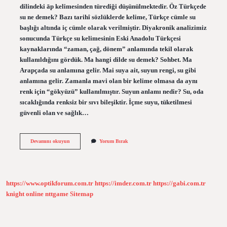
dilindeki āp kelimesinden türediği düşünülmektedir. Öz Türkçede
su ne demek? Bazı tarihî sözlüklerde kelime, Türkçe cümle su
başlığı altında iç cümle olarak verilmiştir. Diyakronik analizimiz
sonucunda Türkçe su kelimesinin Eski Anadolu Türkçesi
kaynaklarında “zaman, çağ, dönem” anlamında tekil olarak
kullanıldığını gördük. Ma hangi dilde su demek? Sohbet. Ma
Arapçada su anlamına gelir. Mai suya ait, suyun rengi, su gibi
anlamına gelir. Zamanla mavi olan bir kelime olmasa da aynı
renk için “gökyüzü” kullanılmıştır. Suyun anlamı nedir? Su, oda
sıcaklığında renksiz bir sıvı bileşiktir. İçme suyu, tüketilmesi
güvenli olan ve sağlık…
Su
Devamını okuyun
Yorum Bırak
Kelimesi
Çince
Mi
https://www.optikforum.com.tr
https://imder.com.tr
https://gabi.com.tr
knight online
nttgame
Sitemap