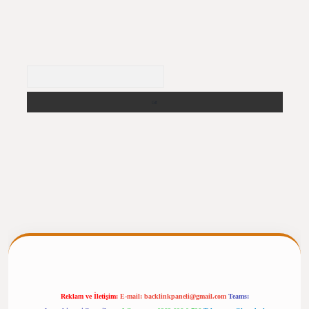
Arama
pergiris.casino/
betexpergir.net
Reklam ve İletişim:
E-mail:
backlinkpaneli@gmail.com
Teams: