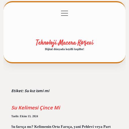
menüyü
Anasayfa
Gizlilik Politikası
Yasal Uyarı
aç
Hakkımızda
Teknoloji Macera Köşesi
Dijital dünyada keyifli keşifler!
Etiket:
Su kız ismi mi
Su Kelimesi Çince Mi
Tarih: Ekim 13, 2024
Su farsça mı? Kelimenin Orta Farsça, yani Pehlevi veya Part