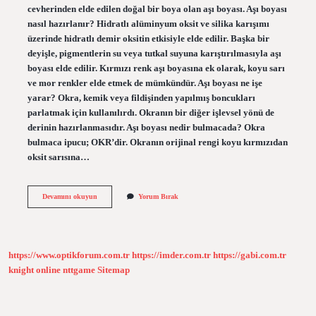
cevherinden elde edilen doğal bir boya olan aşı boyası. Aşı boyası
nasıl hazırlanır? Hidratlı alüminyum oksit ve silika karışımı
üzerinde hidratlı demir oksitin etkisiyle elde edilir. Başka bir
deyişle, pigmentlerin su veya tutkal suyuna karıştırılmasıyla aşı
boyası elde edilir. Kırmızı renk aşı boyasına ek olarak, koyu sarı
ve mor renkler elde etmek de mümkündür. Aşı boyası ne işe
yarar? Okra, kemik veya fildişinden yapılmış boncukları
parlatmak için kullanılırdı. Okranın bir diğer işlevsel yönü de
derinin hazırlanmasıdır. Aşı boyası nedir bulmacada? Okra
bulmaca ipucu; OKR’dir. Okranın orijinal rengi koyu kırmızıdan
oksit sarısına…
Aşı
Devamını okuyun
Yorum Bırak
Boyası
Nasıl
Yazılır
https://www.optikforum.com.tr
https://imder.com.tr
https://gabi.com.tr
knight online
nttgame
Sitemap