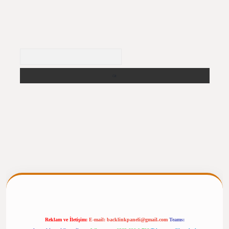
Arama
ergiris.casino/
betexpergir.net
Reklam ve İletişim:
E-mail:
backlinkpaneli@gmail.com
Teams: