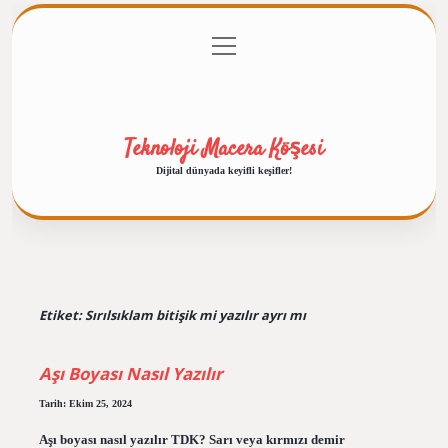
menüyü
Anasayfa
Gizlilik Politikası
Yasal Uyarı
aç
Hakkımızda
Teknoloji Macera Köşesi
Dijital dünyada keyifli keşifler!
Etiket:
Sırılsıklam bitişik mi yazılır ayrı mı
Aşı Boyası Nasıl Yazılır
Tarih: Ekim 25, 2024
Aşı boyası nasıl yazılır TDK? Sarı veya kırmızı demir