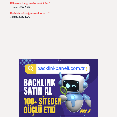
Klimanın hangi modu sıcak üfler ?
Temmuz 25, 2026
Kalbinin sıkıştığını nasıl anlarız ?
Temmuz 23, 2026