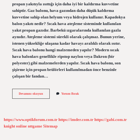
propan yakıtıyla ısıttığı için daha iyi bir kaldırma kuvvetine
sahiptir. Gaz balonu, hava gazından daha düşük kaldırma
kuvvetine sahip olan helyum veya hidrojen kullanır. Kapadokya
balon yakıtı nedir? Sıcak hava ateşleme sisteminde kullanılan
yakıt propan gazıdır. Barbekü ızgaralarında kullanılan gazla
aynıdır. Ateşleme sistemi sürekli olarak çalışmaz. Bunun yerine,
istenen yüksekliğe ulaşana kadar havayı aralıklı olarak ısıtır.
Sıcak hava balonu hangi malzemeden yapılır? Modern sıcak
hava balonları genellikle ripstop naylon veya Dakron (bir
polyester) gibi malzemelerden yapılır. Sıcak hava balonu, son
şişirme için propan brülörleri kullanılmadan önce benzinle
çalışan bir fandan…
Sıcak
Devamını okuyun
Yorum Bırak
Hava
Balonu
Hangi
Gaz
Kullanılır
https://www.optikforum.com.tr
https://imder.com.tr
https://gabi.com.tr
knight online
nttgame
Sitemap