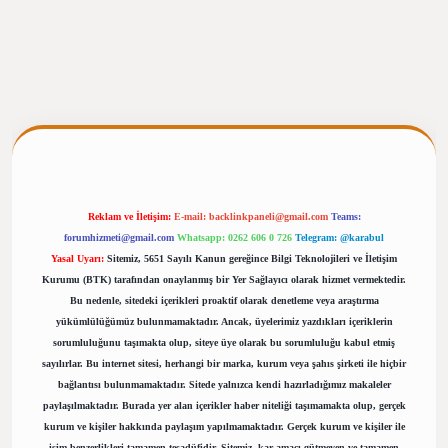
ergiris.casino/
betexpergir.net
Reklam ve İletişim:
E-mail:
backlinkpaneli@gmail.com
Teams:
forumhizmeti@gmail.com
Whatsapp: 0262 606 0 726
Telegram: @karabul
Yasal Uyarı:
Sitemiz, 5651 Sayılı Kanun gereğince Bilgi Teknolojileri ve İletişim
Kurumu (BTK) tarafından onaylanmış bir Yer Sağlayıcı olarak hizmet vermektedir.
Bu nedenle, sitedeki içerikleri proaktif olarak denetleme veya araştırma
yükümlülüğümüz bulunmamaktadır. Ancak, üyelerimiz yazdıkları içeriklerin
sorumluluğunu taşımakta olup, siteye üye olarak bu sorumluluğu kabul etmiş
sayılırlar. Bu internet sitesi, herhangi bir marka, kurum veya şahıs şirketi ile hiçbir
bağlantısı bulunmamaktadır. Sitede yalnızca kendi hazırladığımız makaleler
paylaşılmaktadır. Burada yer alan içerikler haber niteliği taşımamakta olup, gerçek
kurum ve kişiler hakkında paylaşım yapılmamaktadır. Gerçek kurum ve kişiler ile
isim benzerlikleri tamamen tesadüfidir. Sitemiz, kar amacı gütmeyen ve tamamen