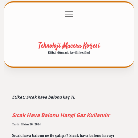
menüyü
Anasayfa
Gizlilik Politikası
Yasal Uyarı
aç
Hakkımızda
Teknoloji Macera Köşesi
Dijital dünyada keyifli keşifler!
Etiket:
Sıcak hava balonu kaç TL
Sıcak Hava Balonu Hangi Gaz Kullanılır
Tarih: Ekim 26, 2024
Sıcak hava balonu ne ile çalışır? Sıcak hava balonu havayı