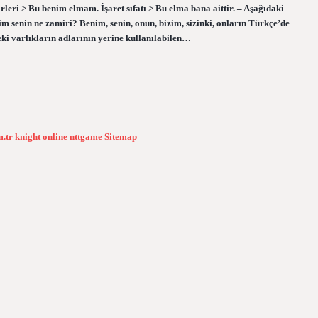
rleri > Bu benim elmam. İşaret sıfatı > Bu elma bana aittir. – Aşağıdaki
im senin ne zamiri? Benim, senin, onun, bizim, sizinki, onların Türkçe’de
ki varlıkların adlarının yerine kullanılabilen…
m.tr
knight online
nttgame
Sitemap