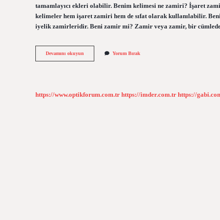
tamamlayıcı ekleri olabilir. Benim kelimesi ne zamiri? İşaret zami
kelimeler hem işaret zamiri hem de sıfat olarak kullanılabilir. Ben
iyelik zamirleridir. Beni zamir mi? Zamir veya zamir, bir cümlede
Benim
Devamını okuyun
Yorum Bırak
Ne
Zamiri
https://www.optikforum.com.tr
https://imder.com.tr
https://gabi.co