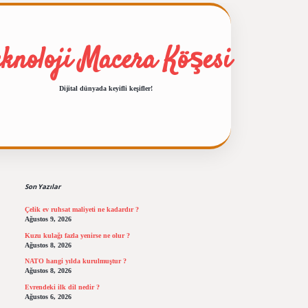
eknoloji Macera Köşesi
Dijital dünyada keyifli keşifler!
Sidebar
ilbet giriş
https://betexpergiris.casino/
betexp
Son Yazılar
Çelik ev ruhsat maliyeti ne kadardır ?
Ağustos 9, 2026
Kuzu kulağı fazla yenirse ne olur ?
Ağustos 8, 2026
NATO hangi yılda kurulmuştur ?
Ağustos 8, 2026
Evrendeki ilk dil nedir ?
Ağustos 6, 2026