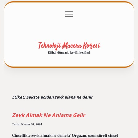
menüyü
Anasayfa
Gizlilik Politikası
Yasal Uyarı
aç
Hakkımızda
Teknoloji Macera Köşesi
Dijital dünyada keyifli keşifler!
Etiket:
Sekste acıdan zevk alana ne denir
Zevk Almak Ne Anlama Gelir
Tarih: Kasım 30, 2024
Cinsellikte zevk almak ne demek? Orgazm, uzun süreli cinsel