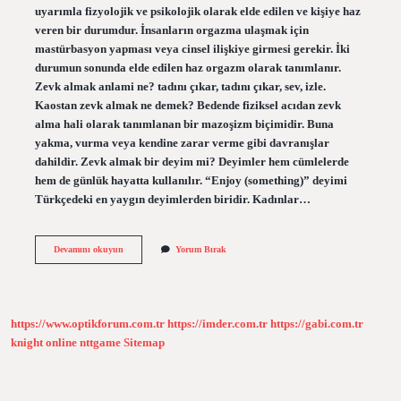
uyarımla fizyolojik ve psikolojik olarak elde edilen ve kişiye haz
veren bir durumdur. İnsanların orgazma ulaşmak için
mastürbasyon yapması veya cinsel ilişkiye girmesi gerekir. İki
durumun sonunda elde edilen haz orgazm olarak tanımlanır.
Zevk almak anlami ne? tadını çıkar, tadını çıkar, sev, izle.
Kaostan zevk almak ne demek? Bedende fiziksel acıdan zevk
alma hali olarak tanımlanan bir mazoşizm biçimidir. Buna
yakma, vurma veya kendine zarar verme gibi davranışlar
dahildir. Zevk almak bir deyim mi? Deyimler hem cümlelerde
hem de günlük hayatta kullanılır. “Enjoy (something)” deyimi
Türkçedeki en yaygın deyimlerden biridir. Kadınlar…
Zevk
Devamını okuyun
Yorum Bırak
Almak
Ne
Anlama
Gelir
https://www.optikforum.com.tr
https://imder.com.tr
https://gabi.com.tr
knight online
nttgame
Sitemap