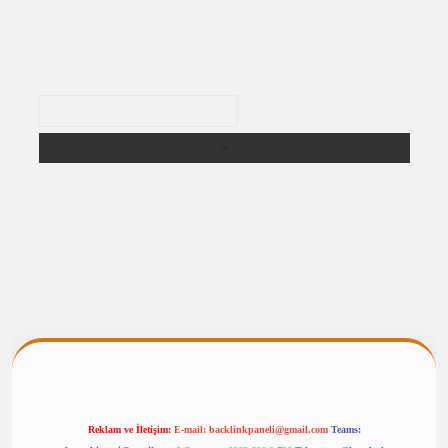
Arama
ergiris.casino/
betexpergir.net
Reklam ve İletişim:
E-mail:
backlinkpaneli@gmail.com
Teams: