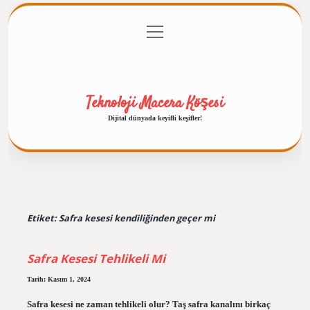
menüyü
Anasayfa
Gizlilik Politikası
Yasal Uyarı
aç
Hakkımızda
Teknoloji Macera Köşesi
Dijital dünyada keyifli keşifler!
Etiket:
Safra kesesi kendiliğinden geçer mi
Safra Kesesi Tehlikeli Mi
Tarih: Kasım 1, 2024
Safra kesesi ne zaman tehlikeli olur? Taş safra kanalını birkaç