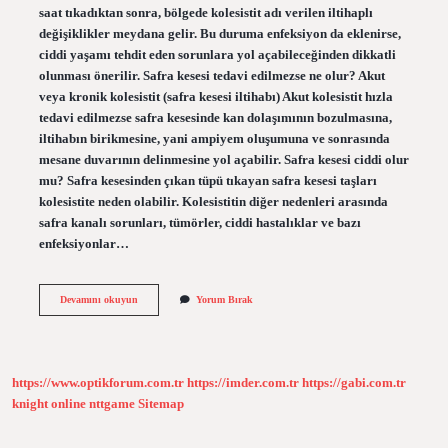
saat tıkadıktan sonra, bölgede kolesistit adı verilen iltihaplı
değişiklikler meydana gelir. Bu duruma enfeksiyon da eklenirse,
ciddi yaşamı tehdit eden sorunlara yol açabileceğinden dikkatli
olunması önerilir. Safra kesesi tedavi edilmezse ne olur? Akut
veya kronik kolesistit (safra kesesi iltihabı) Akut kolesistit hızla
tedavi edilmezse safra kesesinde kan dolaşımının bozulmasına,
iltihabın birikmesine, yani ampiyem oluşumuna ve sonrasında
mesane duvarının delinmesine yol açabilir. Safra kesesi ciddi olur
mu? Safra kesesinden çıkan tüpü tıkayan safra kesesi taşları
kolesistite neden olabilir. Kolesistitin diğer nedenleri arasında
safra kanalı sorunları, tümörler, ciddi hastalıklar ve bazı
enfeksiyonlar…
Safra
Devamını okuyun
Yorum Bırak
Kesesi
Tehlikeli
Mi
https://www.optikforum.com.tr
https://imder.com.tr
https://gabi.com.tr
knight online
nttgame
Sitemap