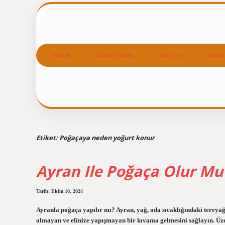
Anasayfa
Gizlilik Politikası
Yasal Uyarı
Hakkım
Etiket:
Poğaçaya neden yoğurt konur
Ayran Ile Poğaça Olur Mu
Tarih: Ekim 10, 2024
Ayranla poğaça yapılır mı? Ayran, yağ, oda sıcaklığındaki tereyağ
olmayan ve elinize yapışmayan bir kıvama gelmesini sağlayın. Üzer