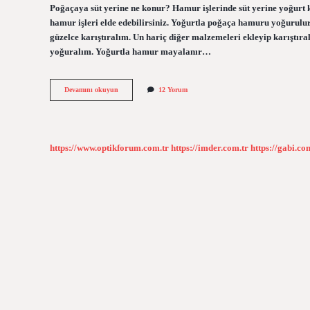
Poğaçaya süt yerine ne konur? Hamur işlerinde süt yerine yoğurt 
hamur işleri elde edebilirsiniz. Yoğurtla poğaça hamuru yoğurulu
güzelce karıştıralım. Un hariç diğer malzemeleri ekleyip karıştır
yoğuralım. Yoğurtla hamur mayalanır…
Ayran
Devamını okuyun
12 Yorum
Ile
Poğaça
Olur
Mu
https://www.optikforum.com.tr
https://imder.com.tr
https://gabi.co