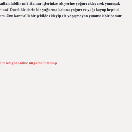
kullanılabilir mi? Hamur işlerinize süt yerine yoğurt ekleyerek yumuşak
r mu? Öncelikle derin bir yoğurma kabına yoğurt ve yağı koyup hepsini
alım. Unu kontrollü bir şekilde ekleyip ele yapışmayan yumuşak bir hamur
m.tr
knight online
nttgame
Sitemap