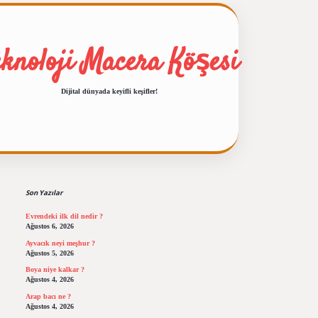
eknoloji Macera Köşesi
Dijital dünyada keyifli keşifler!
Sidebar
ilbet giriş
https://betexpergiris.casino/
betex
Son Yazılar
Evrendeki ilk dil nedir ?
Ağustos 6, 2026
Ayvacık neyi meşhur ?
Ağustos 5, 2026
Boya niye kalkar ?
Ağustos 4, 2026
Arap bacı ne ?
Ağustos 4, 2026