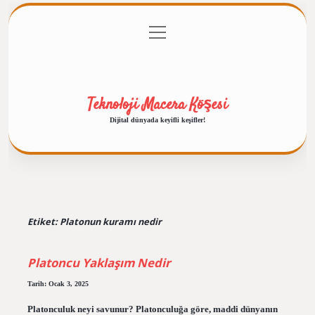
menüyü
Anasayfa
Gizlilik Politikası
Yasal Uyarı
aç
Hakkımızda
Teknoloji Macera Köşesi
Dijital dünyada keyifli keşifler!
Etiket:
Platonun kuramı nedir
Platoncu Yaklaşım Nedir
Tarih: Ocak 3, 2025
Platonculuk neyi savunur? Platonculuğa göre, maddi dünyanın