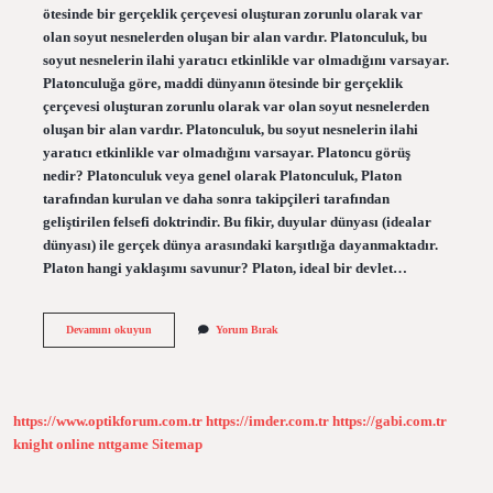
ötesinde bir gerçeklik çerçevesi oluşturan zorunlu olarak var
olan soyut nesnelerden oluşan bir alan vardır. Platonculuk, bu
soyut nesnelerin ilahi yaratıcı etkinlikle var olmadığını varsayar.
Platonculuğa göre, maddi dünyanın ötesinde bir gerçeklik
çerçevesi oluşturan zorunlu olarak var olan soyut nesnelerden
oluşan bir alan vardır. Platonculuk, bu soyut nesnelerin ilahi
yaratıcı etkinlikle var olmadığını varsayar. Platoncu görüş
nedir? Platonculuk veya genel olarak Platonculuk, Platon
tarafından kurulan ve daha sonra takipçileri tarafından
geliştirilen felsefi doktrindir. Bu fikir, duyular dünyası (idealar
dünyası) ile gerçek dünya arasındaki karşıtlığa dayanmaktadır.
Platon hangi yaklaşımı savunur? Platon, ideal bir devlet…
Platoncu
Devamını okuyun
Yorum Bırak
Yaklaşım
Nedir
https://www.optikforum.com.tr
https://imder.com.tr
https://gabi.com.tr
knight online
nttgame
Sitemap