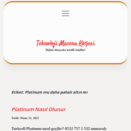
menüyü
Anasayfa
Gizlilik Politikası
Yasal Uyarı
aç
Hakkımızda
Teknoloji Macera Köşesi
Dijital dünyada keyifli keşifler!
Etiket:
Platinum mu daha pahalı altın mı
Platinum Nasıl Olunur
Tarih: Nisan 12, 2025
Turkcell Platinum nasıl geçilir? 0532 757 1 532 numaralı