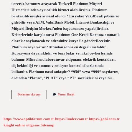
ücretsiz hattımızı arayarak Turkcell Platinum Müşteri
Hizmetleri’nden ayrıcalıklı hizmet alabilirsiniz. Platinum
bankacılık müşterisi nasıl olunur? En yakın VakıfBank şubemize
gidebilir veya ATM, VakıfBank Mobil, İnternet Bankacılığı ve
Müşteri İletişim Merkezi’nden başvurunuzu yapabilirsiniz.
Kriterleriniz karşılanırsa Platinum One Kredi Kartınız otomatik
olarak onaylanacak ve adresinize kurye ile gönderilecektir.
Platinum neye yarar? Altından sonra en değerli metaldir.
Korozyona dayanıklıdır ve bazı bakır ve nikel cevherlerinde
bulunur. Mücevher, laboratuvar ekipmanı, elektrik kontakları,
diş hekimliği ve otomotiv emisyon kontrol cihazlarında
kullanılır. Platinum nasıl anlaşılır? “950” veya “999” sayılarını,
ardından “Platin”, “PLAT” veya “PT” sözcüklerini veya bu…
Platinum
Devamını okuyun
Yorum Bırak
Nasıl
Olunur
https://www.optikforum.com.tr
https://imder.com.tr
https://gabi.com.tr
knight online
nttgame
Sitemap