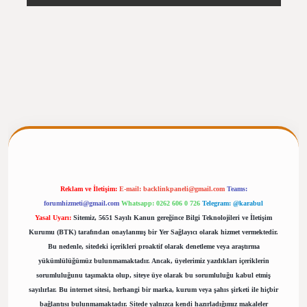
rgiris.casino/
betexpergir.net
Reklam ve İletişim:
E-mail:
backlinkpaneli@gmail.com
Teams:
forumhizmeti@gmail.com
Whatsapp: 0262 606 0 726
Telegram: @karabul
Yasal Uyarı:
Sitemiz, 5651 Sayılı Kanun gereğince Bilgi Teknolojileri ve İletişim
Kurumu (BTK) tarafından onaylanmış bir Yer Sağlayıcı olarak hizmet vermektedir.
Bu nedenle, sitedeki içerikleri proaktif olarak denetleme veya araştırma
yükümlülüğümüz bulunmamaktadır. Ancak, üyelerimiz yazdıkları içeriklerin
sorumluluğunu taşımakta olup, siteye üye olarak bu sorumluluğu kabul etmiş
sayılırlar. Bu internet sitesi, herhangi bir marka, kurum veya şahıs şirketi ile hiçbir
bağlantısı bulunmamaktadır. Sitede yalnızca kendi hazırladığımız makaleler