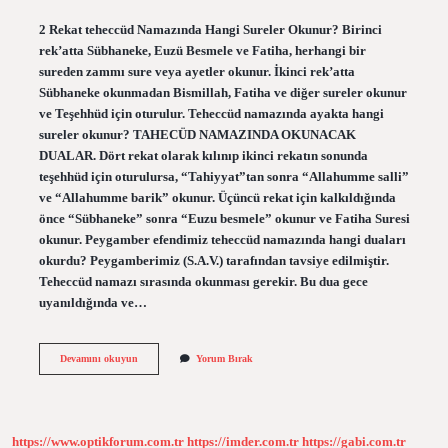
2 Rekat teheccüd Namazında Hangi Sureler Okunur? Birinci
rek’atta Sübhaneke, Euzü Besmele ve Fatiha, herhangi bir
sureden zammı sure veya ayetler okunur. İkinci rek’atta
Sübhaneke okunmadan Bismillah, Fatiha ve diğer sureler okunur
ve Teşehhüd için oturulur. Teheccüd namazında ayakta hangi
sureler okunur? TAHECÜD NAMAZINDA OKUNACAK
DUALAR. Dört rekat olarak kılınıp ikinci rekatın sonunda
teşehhüd için oturulursa, “Tahiyyat”tan sonra “Allahumme salli”
ve “Allahumme barik” okunur. Üçüncü rekat için kalkıldığında
önce “Sübhaneke” sonra “Euzu besmele” okunur ve Fatiha Suresi
okunur. Peygamber efendimiz teheccüd namazında hangi duaları
okurdu? Peygamberimiz (S.A.V.) tarafından tavsiye edilmiştir.
Teheccüd namazı sırasında okunması gerekir. Bu dua gece
uyanıldığında ve…
Teheccüd
Devamını okuyun
Yorum Bırak
Namazında
Hangi
Sureler
Okunur
Diyanet
https://www.optikforum.com.tr
https://imder.com.tr
https://gabi.com.tr