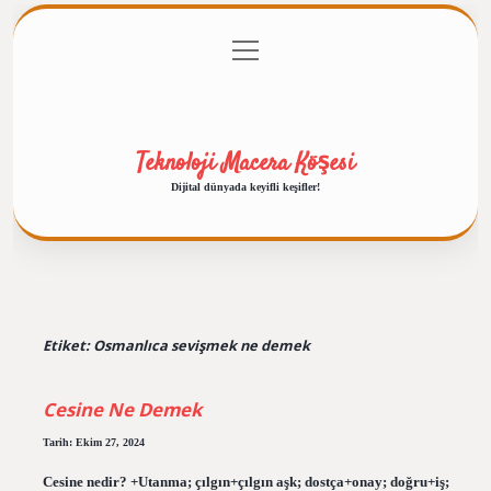
menüyü
Anasayfa
Gizlilik Politikası
Yasal Uyarı
aç
Hakkımızda
Teknoloji Macera Köşesi
Dijital dünyada keyifli keşifler!
Etiket:
Osmanlıca sevişmek ne demek
Cesine Ne Demek
Tarih: Ekim 27, 2024
Cesine nedir? +Utanma; çılgın+çılgın aşk; dostça+onay; doğru+iş;