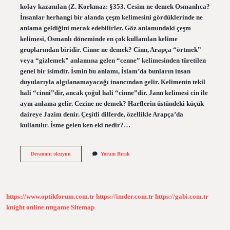
kolay kazanılan (Z. Korkmaz: §353. Cesim ne demek Osmanlıca?
İnsanlar herhangi bir alanda çeşm kelimesini gördüklerinde ne
anlama geldiğini merak edebilirler. Göz anlamındaki çeşm
kelimesi, Osmanlı döneminde en çok kullanılan kelime
gruplarından biridir. Cinne ne demek? Cinn, Arapça “örtmek”
veya “gizlemek” anlamına gelen “cenne” kelimesinden türetilen
genel bir isimdir. İsmin bu anlamı, İslam’da bunların insan
duyularıyla algılanamayacağı inancından gelir. Kelimenin tekil
hali “cinni”dir, ancak çoğul hali “cinne”dir. Jann kelimesi cin ile
aynı anlama gelir. Cezine ne demek? Harflerin üstündeki küçük
daireye Jazim denir. Çeşitli dillerde, özellikle Arapça’da
kullanılır. İsme gelen ken eki nedir?…
Cesine
Devamını okuyun
Yorum Bırak
Ne
Demek
https://www.optikforum.com.tr
https://imder.com.tr
https://gabi.com.tr
knight online
nttgame
Sitemap