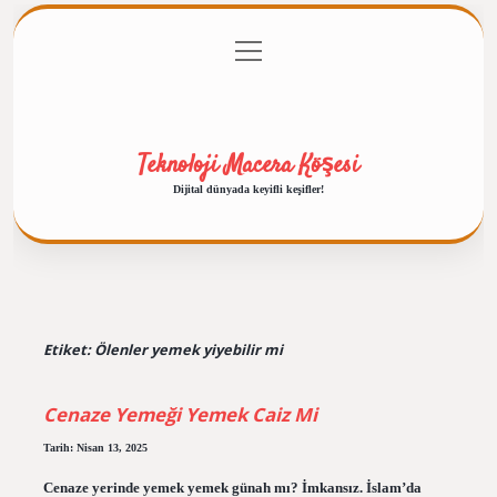
menüyü
Anasayfa
Gizlilik Politikası
Yasal Uyarı
aç
Hakkımızda
Teknoloji Macera Köşesi
Dijital dünyada keyifli keşifler!
Etiket:
Ölenler yemek yiyebilir mi
Cenaze Yemeği Yemek Caiz Mi
Tarih: Nisan 13, 2025
Cenaze yerinde yemek yemek günah mı? İmkansız. İslam’da