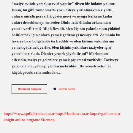
“taziye evinde yemek servisi yapılır” diyen bir hüküm yoktur.
İslam, bu gibi zamanlarda yaslı aileye yük olmaktan ziyade,
onlara misafirperverlik göstermeyi ve ayağa kalkana kadar
onları desteklemeyi emreder. Dinimizde ölünün arkasından
yemek verilir mi? Allah Resulü, ölen kişinin yakınlarının yükünü
hafifletmek için onlara yemek getirmeyi tavsiye etti. Zamanla bu
tavsiye bazı bölgelerde terk edildi ve ölen kişinin yakınlarına
yemek getirmek yerine, ölen kişinin yakınları taziyeler için
yemek hazırladı. Ölenler yemek yiyebilir mi? Merhumun
ailesinin, taziyeye gelenlere yemek pişirmesi vazifedir. Taziyeye
gelenlerin bu yemeği yemesi mekruhtur. Bu yemek yetim ve
küçük çocukların malından…
Cenaze
Devamını okuyun
Yorum Bırak
Yemeği
Yemek
Caiz
Mi
https://www.optikforum.com.tr
https://imder.com.tr
https://gabi.com.tr
knight online
nttgame
Sitemap