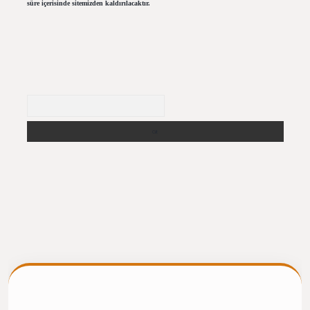
süre içerisinde sitemizden kaldırılacaktır.
Arama
ergiris.casino/
betexpergir.net