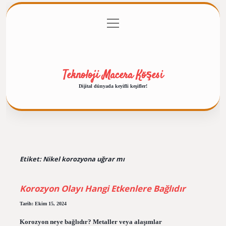
menüyü
Anasayfa
Gizlilik Politikası
Yasal Uyarı
aç
Hakkımızda
Teknoloji Macera Köşesi
Dijital dünyada keyifli keşifler!
Etiket:
Nikel korozyona uğrar mı
Korozyon Olayı Hangi Etkenlere Bağlıdır
Tarih: Ekim 15, 2024
Korozyon neye bağlıdır? Metaller veya alaşımlar