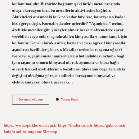
kullanılmalıdır. Birbirine bağlanmış iki farklı metal arasında
oluşan korozyon hızı, bu metallerin aktivitesine bağlıdır.
Aktiviteleri arasındaki fark ne kadar büyükse, korozyon o kadar
hızlı gerçekleşir. Korozif etkenler nelerdir? “Aşındırıcı” terimi,
özellikle metaller gibi yüzeyler olmak üzere malzemelere zarar
verebilen veya onları aşındırabilen kimyasalları tanımlamak için
kullanılır. Genel olarak asitler, bazlar ve bazı agresif kimyasallar
aşındırıcı özellikler gösterir. Metaller neden korozyona uğrar?
Korozyon, çeşitli metal malzemelerin bulundukları ortama bağlı
iyon taşınımı sonucu kimyasal olarak aşınması ve buna bağlı
olarak fiziksel özelliklerinin bozulması (dayanım değerlerindeki
değişim) olduğuna göre, metallerin korozyonu kimyasal ve
elektrokimyasal olmak üzere iki…
Korozyon
Devamını okuyun
Yorum Bırak
Olayı
Hangi
Etkenlere
Bağlıdır
https://www.optikforum.com.tr
https://imder.com.tr
https://gabi.com.tr
knight online
nttgame
Sitemap