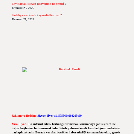
Zayıflamak isteyen kahvaltıda ne yemeli ?
Temmuz 29, 2026
Kütahya merkezde kaç mahallesi var ?
Temmuz 27, 2026
Reklam ve İletişim:
Skype: live:.cid.575569c608265c69
Yasal Uyarı:
Bu internet sitesi, herhangi bir marka, kurum veya şahıs şirketi ile
hiçbir bağlantısı bulunmamaktadır. Sitede yalnızca kendi hazırladığımız makaleler
paylaşılmaktadır. Burada yer alan içerikler haber niteliği taşımamakta olup, gerçek