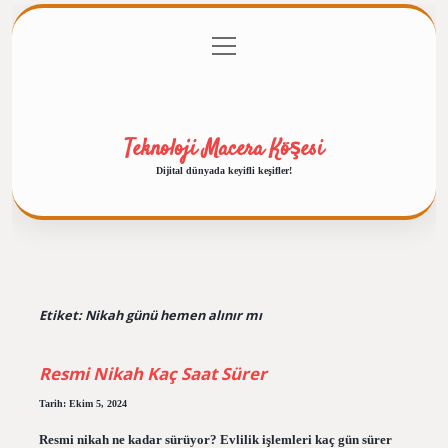
menüyü
Anasayfa
Gizlilik Politikası
Yasal Uyarı
aç
Hakkımızda
Teknoloji Macera Köşesi
Dijital dünyada keyifli keşifler!
Etiket:
Nikah günü hemen alınır mı
Resmi Nikah Kaç Saat Sürer
Tarih: Ekim 5, 2024
Resmi nikah ne kadar sürüyor? Evlilik işlemleri kaç gün sürer