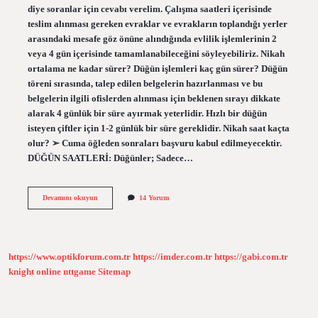
diye soranlar için cevabı verelim. Çalışma saatleri içerisinde
teslim alınması gereken evraklar ve evrakların toplandığı yerler
arasındaki mesafe göz önüne alındığında evlilik işlemlerinin 2
veya 4 gün içerisinde tamamlanabileceğini söyleyebiliriz. Nikah
ortalama ne kadar sürer? Düğün işlemleri kaç gün sürer? Düğün
töreni sırasında, talep edilen belgelerin hazırlanması ve bu
belgelerin ilgili ofislerden alınması için beklenen sırayı dikkate
alarak 4 günlük bir süre ayırmak yeterlidir. Hızlı bir düğün
isteyen çiftler için 1-2 günlük bir süre gereklidir. Nikah saat kaçta
olur? ➢ Cuma öğleden sonraları başvuru kabul edilmeyecektir.
DÜĞÜN SAATLERİ: Düğünler; Sadece…
Resmi
Devamını okuyun
14 Yorum
Nikah
Kaç
Saat
Sürer
https://www.optikforum.com.tr
https://imder.com.tr
https://gabi.com.tr
knight online
nttgame
Sitemap