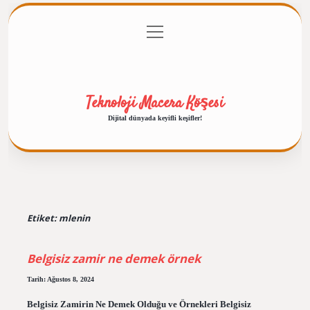
menüyü
Anasayfa
Gizlilik Politikası
Yasal Uyarı
aç
Hakkımızda
Teknoloji Macera Köşesi
Dijital dünyada keyifli keşifler!
Etiket:
mlenin
Belgisiz zamir ne demek örnek
Tarih: Ağustos 8, 2024
Belgisiz Zamirin Ne Demek Olduğu ve Örnekleri Belgisiz