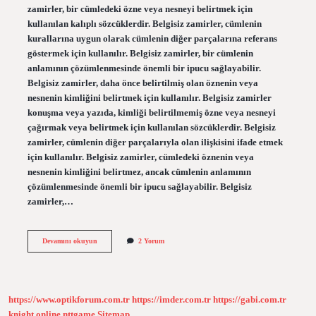
zamirler, bir cümledeki özne veya nesneyi belirtmek için
kullanılan kalıplı sözcüklerdir. Belgisiz zamirler, cümlenin
kurallarına uygun olarak cümlenin diğer parçalarına referans
göstermek için kullanılır. Belgisiz zamirler, bir cümlenin
anlamının çözümlenmesinde önemli bir ipucu sağlayabilir.
Belgisiz zamirler, daha önce belirtilmiş olan öznenin veya
nesnenin kimliğini belirtmek için kullanılır. Belgisiz zamirler
konuşma veya yazıda, kimliği belirtilmemiş özne veya nesneyi
çağırmak veya belirtmek için kullanılan sözcüklerdir. Belgisiz
zamirler, cümlenin diğer parçalarıyla olan ilişkisini ifade etmek
için kullanılır. Belgisiz zamirler, cümledeki öznenin veya
nesnenin kimliğini belirtmez, ancak cümlenin anlamının
çözümlenmesinde önemli bir ipucu sağlayabilir. Belgisiz
zamirler,…
Belgisiz
Devamını okuyun
2 Yorum
zamir
ne
demek
örnek
https://www.optikforum.com.tr
https://imder.com.tr
https://gabi.com.tr
knight online
nttgame
Sitemap