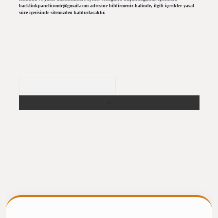
backlinkpanelicomtr@gmail.com
adresine bildirmeniz halinde, ilgili içerikler yasal
süre içerisinde sitemizden kaldırılacaktır.
Arama
ilbet giriş
https://betexpergiris.casino/
betexpergir.net