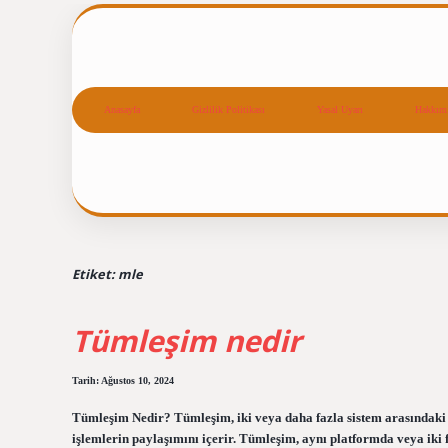
Anasayfa
Gizlilik Politikası
Yasal Uyarı
Hakkım
Etiket:
mle
Tümleşim nedir
Tarih: Ağustos 10, 2024
Tümleşim Nedir? Tümleşim, iki veya daha fazla sistem arasındaki et
işlemlerin paylaşımını içerir. Tümleşim, aynı platformda veya iki f