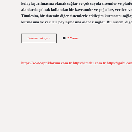
kolaylaştırılmasına olanak sağlar ve çok sayıda sistemler ve platfo
alanlarda çok sık kullanılan bir kavramdır ve çoğu kez, verileri ve
Tümleşim, bir sistemin diğer sistemlerle etkileşim kurmasını sağl
kurmasına ve verileri paylaşmasına olanak sağlar. Bir sistem, diğ
Tümleşim
Devamını okuyun
2 Yorum
nedir
https://www.optikforum.com.tr
https://imder.com.tr
https://gabi.co