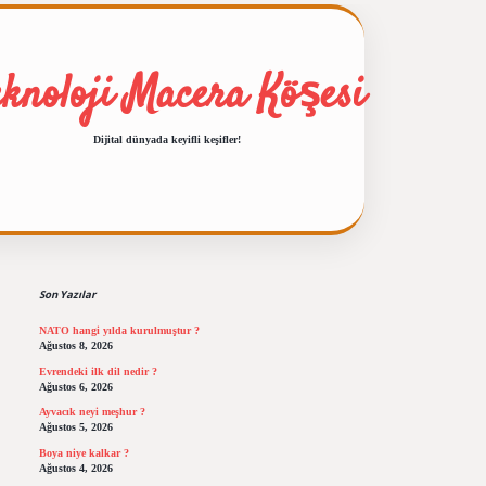
eknoloji Macera Köşesi
Dijital dünyada keyifli keşifler!
Sidebar
ilbet giriş
https://betexpergiris.casino/
betexp
Son Yazılar
NATO hangi yılda kurulmuştur ?
Ağustos 8, 2026
Evrendeki ilk dil nedir ?
Ağustos 6, 2026
Ayvacık neyi meşhur ?
Ağustos 5, 2026
Boya niye kalkar ?
Ağustos 4, 2026