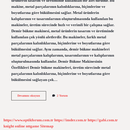
ürünlerin tasarım ve üretiminde kullanılan bir alet türüdür. Bu
makine, metal parçalarının kalınlıklarına, biçimlerine ve
boyutlarına göre bükülmesini sağlar. Metal ürünlerin
kalıplarının ve tasarımlarının oluşturulmasında kullanılan bu
makineler, üretim sürecinde hızlı ve verimli bir çalışma sağlar.
Demir bükme makinesi, metal ürünlerin tasarım ve üretiminde
kullanılan çok yönlü aletlerdir. Bu makineler, farklı metal
parçalarının kalınlıklarına, biçimlerine ve boyutlarına göre
bükülmesini sağlar. Aynı zamanda, demir bükme makineleri
metal parçalarının kalıplarının, tasarımlarının ve kalıplarının
oluşturulmasında kullanılır. Demir Bükme Makinesinin
Özellikleri Demir bükme makineleri, üretim sürecinde metal
parçalarının kalınlıklarına, biçimlerine ve boyutlarına göre
bükülmesini sağlayan çok…
Demir
Devamını okuyun
2 Yorum
bükme
makinesi
nedir
https://www.optikforum.com.tr
https://imder.com.tr
https://gabi.com.tr
knight online
nttgame
Sitemap