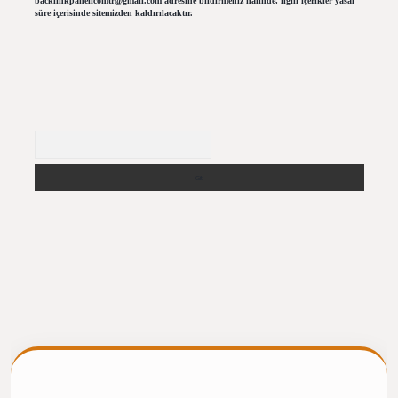
backlinkpanelicomtr@gmail.com
adresine bildirmeniz halinde, ilgili içerikler yasal
süre içerisinde sitemizden kaldırılacaktır.
Arama
ilbet giriş
https://betexpergiris.casino/
betexpergir.net