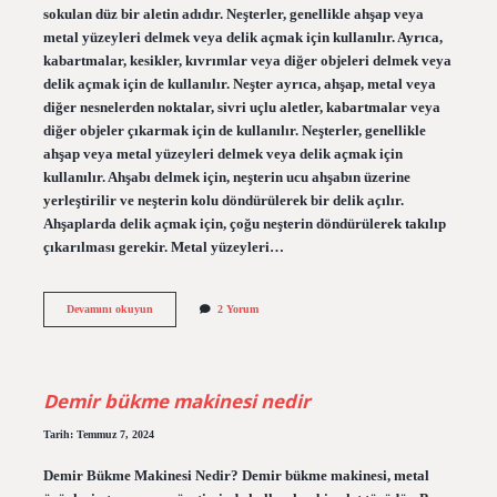
sokulan düz bir aletin adıdır. Neşterler, genellikle ahşap veya
metal yüzeyleri delmek veya delik açmak için kullanılır. Ayrıca,
kabartmalar, kesikler, kıvrımlar veya diğer objeleri delmek veya
delik açmak için de kullanılır. Neşter ayrıca, ahşap, metal veya
diğer nesnelerden noktalar, sivri uçlu aletler, kabartmalar veya
diğer objeler çıkarmak için de kullanılır. Neşterler, genellikle
ahşap veya metal yüzeyleri delmek veya delik açmak için
kullanılır. Ahşabı delmek için, neşterin ucu ahşabın üzerine
yerleştirilir ve neşterin kolu döndürülerek bir delik açılır.
Ahşaplarda delik açmak için, çoğu neşterin döndürülerek takılıp
çıkarılması gerekir. Metal yüzeyleri…
Neşter
Devamını okuyun
2 Yorum
nedir
ve
ne
işe
yarar
Demir bükme makinesi nedir
Tarih: Temmuz 7, 2024
Demir Bükme Makinesi Nedir? Demir bükme makinesi, metal