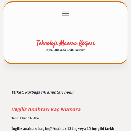
menüyü
Anasayfa
Gizlilik Politikası
Yasal Uyarı
aç
Hakkımızda
Teknoloji Macera Köşesi
Dijital dünyada keyifli keşifler!
Etiket:
Kurbağacık anahtarı nedir
İNgiliz Anahtarı Kaç Numara
Tarih: Ekim 10, 2024
İngiliz anahtarı kaç inç? Anahtar 12 inç veya 15 inç gibi farklı