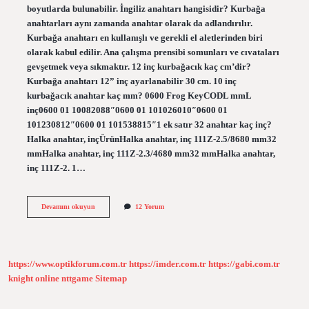
boyutlarda bulunabilir. İngiliz anahtarı hangisidir? Kurbağa
anahtarları aynı zamanda anahtar olarak da adlandırılır.
Kurbağa anahtarı en kullanışlı ve gerekli el aletlerinden biri
olarak kabul edilir. Ana çalışma prensibi somunları ve cıvataları
gevşetmek veya sıkmaktır. 12 inç kurbağacık kaç cm’dir?
Kurbağa anahtarı 12” inç ayarlanabilir 30 cm. 10 inç
kurbağacık anahtar kaç mm? 0600 Frog KeyCODL mmL
inç0600 01 10082088″0600 01 101026010″0600 01
101230812″0600 01 101538815″1 ek satır 32 anahtar kaç inç?
Halka anahtar, inçÜrünHalka anahtar, inç 111Z-2.5/8680 mm32
mmHalka anahtar, inç 111Z-2.3/4680 mm32 mmHalka anahtar,
inç 111Z-2. 1…
İNgiliz
Devamını okuyun
12 Yorum
Anahtarı
Kaç
Numara
https://www.optikforum.com.tr
https://imder.com.tr
https://gabi.com.tr
knight online
nttgame
Sitemap