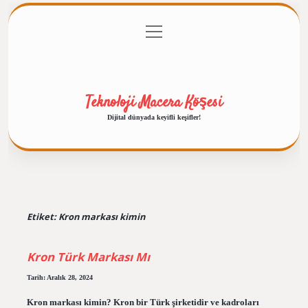
menüyü
Anasayfa
Gizlilik Politikası
Yasal Uyarı
aç
Hakkımızda
Teknoloji Macera Köşesi
Dijital dünyada keyifli keşifler!
Etiket:
Kron markası kimin
Kron Türk Markası Mı
Tarih: Aralık 28, 2024
Kron markası kimin? Kron bir Türk şirketidir ve kadroları