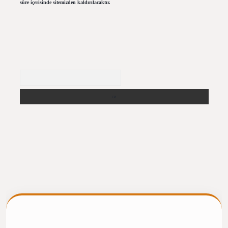
süre içerisinde sitemizden kaldırılacaktır.
Arama
ergiris.casino/
betexpergir.net