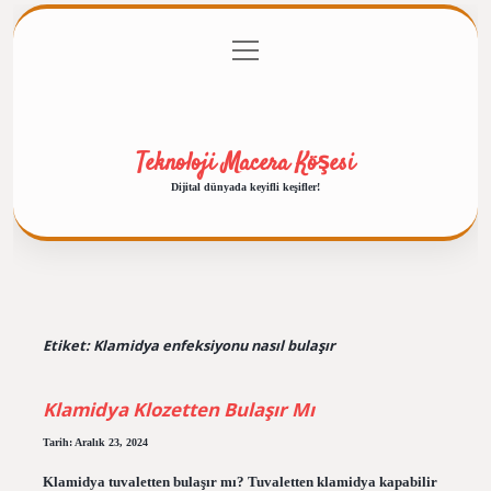
menüyü
Anasayfa
Gizlilik Politikası
Yasal Uyarı
aç
Hakkımızda
Teknoloji Macera Köşesi
Dijital dünyada keyifli keşifler!
Etiket:
Klamidya enfeksiyonu nasıl bulaşır
Klamidya Klozetten Bulaşır Mı
Tarih: Aralık 23, 2024
Klamidya tuvaletten bulaşır mı? Tuvaletten klamidya kapabilir