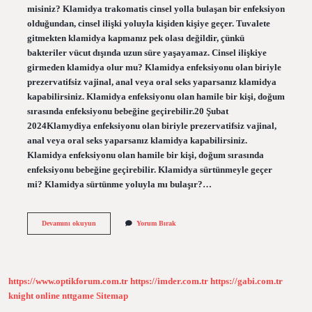
misiniz? Klamidya trakomatis cinsel yolla bulaşan bir enfeksiyon
olduğundan, cinsel ilişki yoluyla kişiden kişiye geçer. Tuvalete
gitmekten klamidya kapmanız pek olası değildir, çünkü
bakteriler vücut dışında uzun süre yaşayamaz. Cinsel ilişkiye
girmeden klamidya olur mu? Klamidya enfeksiyonu olan biriyle
prezervatifsiz vajinal, anal veya oral seks yaparsanız klamidya
kapabilirsiniz. Klamidya enfeksiyonu olan hamile bir kişi, doğum
sırasında enfeksiyonu bebeğine geçirebilir.20 Şubat
2024Klamydiya enfeksiyonu olan biriyle prezervatifsiz vajinal,
anal veya oral seks yaparsanız klamidya kapabilirsiniz.
Klamidya enfeksiyonu olan hamile bir kişi, doğum sırasında
enfeksiyonu bebeğine geçirebilir. Klamidya sürtünmeyle geçer
mi? Klamidya sürtünme yoluyla mı bulaşır?…
Klamidya
Devamını okuyun
Yorum Bırak
Klozetten
Bulaşır
Mı
https://www.optikforum.com.tr
https://imder.com.tr
https://gabi.com.tr
knight online
nttgame
Sitemap