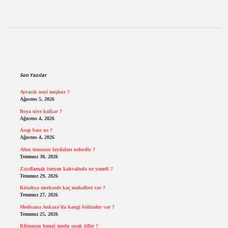
Sidebar
Son Yazılar
Ayvacık neyi meşhur ?
Ağustos 5, 2026
Boya niye kalkar ?
Ağustos 4, 2026
Arap bacı ne ?
Ağustos 4, 2026
Altın tozunun faydaları nelerdir ?
Temmuz 30, 2026
Zayıflamak isteyen kahvaltıda ne yemeli ?
Temmuz 29, 2026
Kütahya merkezde kaç mahallesi var ?
Temmuz 27, 2026
Medicana Ankara’da hangi bölümler var ?
Temmuz 25, 2026
Klimanın hangi modu sıcak üfler ?