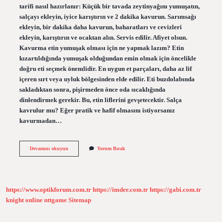
tarifi nasıl hazırlanır: Küçük bir tavada zeytinyağını yumuşatın,
salçayı ekleyin, iyice karıştırın ve 2 dakika kavurun. Sarımsağı
ekleyin, bir dakika daha kavurun, baharatları ve cevizleri
ekleyin, karıştırın ve ocaktan alın. Servis edilir. Afiyet olsun.
Kavurma etin yumuşak olması için ne yapmak lazım? Etin
kızartıldığında yumuşak olduğundan emin olmak için öncelikle
doğru eti seçmek önemlidir. En uygun et parçaları, daha az lif
içeren sırt veya uyluk bölgesinden elde edilir. Eti buzdolabında
sakladıktan sonra, pişirmeden önce oda sıcaklığında
dinlendirmek gerekir. Bu, etin liflerini gevşetecektir. Salça
kavrulur mu? Eğer pratik ve hafif olmasını istiyorsanız
kavurmadan…
Kavurma
Devamını okuyun
Yorum Bırak
Ya
Salça
Konur
Mu
https://www.optikforum.com.tr
https://imder.com.tr
https://gabi.com.tr
knight online
nttgame
Sitemap