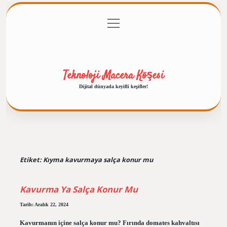
menüyü
Anasayfa
Gizlilik Politikası
Yasal Uyarı
aç
Hakkımızda
Teknoloji Macera Köşesi
Dijital dünyada keyifli keşifler!
Etiket:
Kıyma kavurmaya salça konur mu
Kavurma Ya Salça Konur Mu
Tarih: Aralık 22, 2024
Kavurmanın içine salça konur mu? Fırında domates kahvaltısı