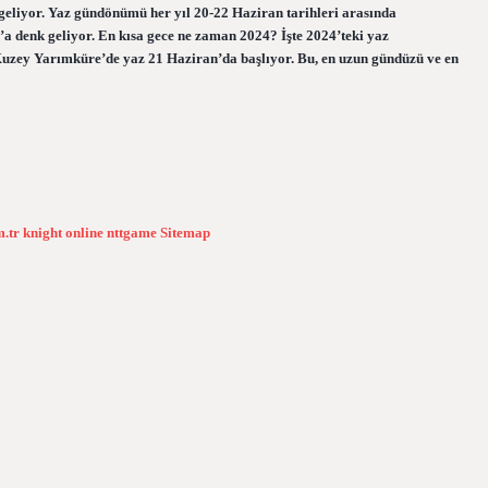
yor. Yaz gündönümü her yıl 20-22 Haziran tarihleri ​​arasında
’a denk geliyor. En kısa gece ne zaman 2024? İşte 2024’teki yaz
arımküre’de yaz 21 Haziran’da başlıyor. Bu, en uzun gündüzü ve en
m.tr
knight online
nttgame
Sitemap