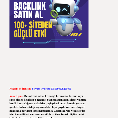
Reklam ve İletişim:
Skype: live:.cid.575569c608265c69
Yasal Uyarı:
Bu internet sitesi, herhangi bir marka, kurum veya
şahıs şirketi ile hiçbir bağlantısı bulunmamaktadır. Sitede yalnızca
kendi hazırladığımız makaleler paylaşılmaktadır. Burada yer alan
içerikler haber niteliği taşımamakta olup, gerçek kurum ve kişiler
hakkında paylaşım yapılmamaktadır. Gerçek kurum ve kişiler ile
isim benzerlikleri tamamen tesadüfidir. Sitemizdeki bilgiler taslak