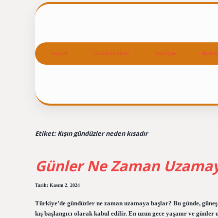
Anasayfa
Gizlilik Politikası
Yasal Uyarı
Hakkım
Etiket:
Kışın gündüzler neden kısadır
Günler Ne Zaman Uzamay
Tarih: Kasım 2, 2024
Türkiye’de gündüzler ne zaman uzamaya başlar? Bu günde, güneş ış
kış başlangıcı olarak kabul edilir. En uzun gece yaşanır ve günl