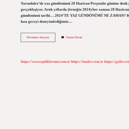
Yarımküre’de yaz gündönümü 20 Haziran Perşembe gününe denk geli
gerçekleşiyor. Artık yıllarda (örneğin 2024) her zaman 20 Haziran
gündönümü tarihi… 2024’TE YAZ GÜNDÖNÜMÜ NE ZAMAN? Kuzey Y
kısa geceyi deneyimlediğimiz…
Günler
Devamını okuyun
Yorum Bırak
Ne
Zaman
Uzamaya
Başlar
2024
https://www.optikforum.com.tr
https://imder.com.tr
https://gabi.co