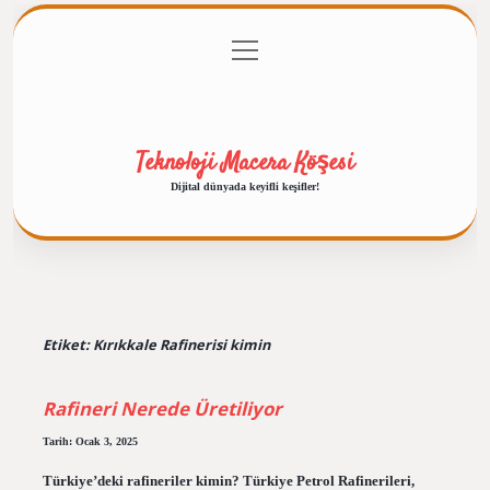
menüyü
Anasayfa
Gizlilik Politikası
Yasal Uyarı
aç
Hakkımızda
Teknoloji Macera Köşesi
Dijital dünyada keyifli keşifler!
Etiket:
Kırıkkale Rafinerisi kimin
Rafineri Nerede Üretiliyor
Tarih: Ocak 3, 2025
Türkiye’deki rafineriler kimin? Türkiye Petrol Rafinerileri,