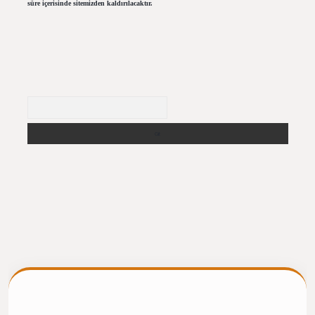
süre içerisinde sitemizden kaldırılacaktır.
Arama
ilbet giriş
https://betexpergiris.casino/
betexpergir.net