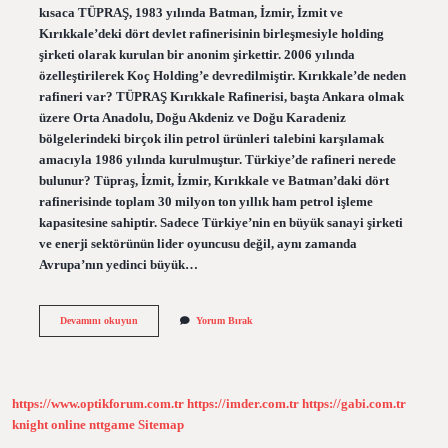
kısaca TÜPRAŞ, 1983 yılında Batman, İzmir, İzmit ve
Kırıkkale’deki dört devlet rafinerisinin birleşmesiyle holding
şirketi olarak kurulan bir anonim şirkettir. 2006 yılında
özelleştirilerek Koç Holding’e devredilmiştir. Kırıkkale’de neden
rafineri var? TÜPRAŞ Kırıkkale Rafinerisi, başta Ankara olmak
üzere Orta Anadolu, Doğu Akdeniz ve Doğu Karadeniz
bölgelerindeki birçok ilin petrol ürünleri talebini karşılamak
amacıyla 1986 yılında kurulmuştur. Türkiye’de rafineri nerede
bulunur? Tüpraş, İzmit, İzmir, Kırıkkale ve Batman’daki dört
rafinerisinde toplam 30 milyon ton yıllık ham petrol işleme
kapasitesine sahiptir. Sadece Türkiye’nin en büyük sanayi şirketi
ve enerji sektörünün lider oyuncusu değil, aynı zamanda
Avrupa’nın yedinci büyük…
Rafineri
Devamını okuyun
Yorum Bırak
Nerede
Üretiliyor
https://www.optikforum.com.tr
https://imder.com.tr
https://gabi.com.tr
knight online
nttgame
Sitemap