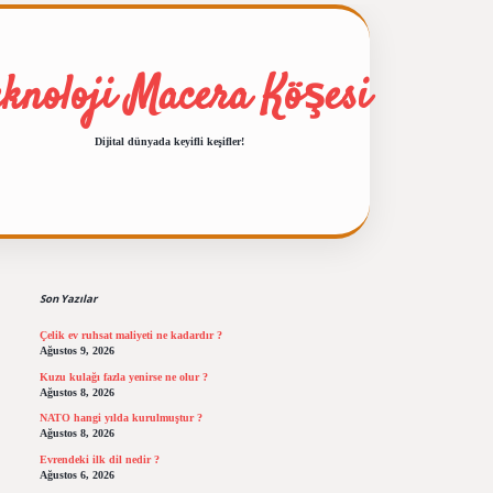
eknoloji Macera Köşesi
Dijital dünyada keyifli keşifler!
Sidebar
ilbet giriş
https://betexp
Son Yazılar
Çelik ev ruhsat maliyeti ne kadardır ?
Ağustos 9, 2026
Kuzu kulağı fazla yenirse ne olur ?
Ağustos 8, 2026
NATO hangi yılda kurulmuştur ?
Ağustos 8, 2026
Evrendeki ilk dil nedir ?
Ağustos 6, 2026