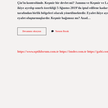
Çin’in kontrolünde. Keşmir bir devlet mi? Jammu ve Keşmir ve Lad
ikiye ayrılıp sınırlı özerkliği 5 Ağustos 2019’da iptal edilene ka
tarafından birlik bölgeleri olarak yönetilmektedir. Eyalet ikiye ayr
eyalet oluşturmuşlardır. Keşmir bağımsız mı? Azad…
Keşmir
Devamını okuyun
Yorum Bırak
Şu
An
Kimin
https://www.optikforum.com.tr
https://imder.com.tr
https://gabi.co