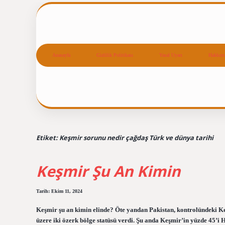
Anasayfa
Gizlilik Politikası
Yasal Uyarı
Hakkım
Etiket:
Keşmir sorunu nedir çağdaş Türk ve dünya tarihi
Keşmir Şu An Kimin
Tarih: Ekim 11, 2024
Keşmir şu an kimin elinde? Öte yandan Pakistan, kontrolündeki K
üzere iki özerk bölge statüsü verdi. Şu anda Keşmir’in yüzde 45’i H