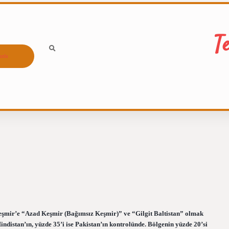
T
ızda
eşmir’e “Azad Keşmir (Bağımsız Keşmir)” ve “Gilgit Baltistan” olmak
indistan’ın, yüzde 35’i ise Pakistan’ın kontrolünde. Bölgenin yüzde 20’si