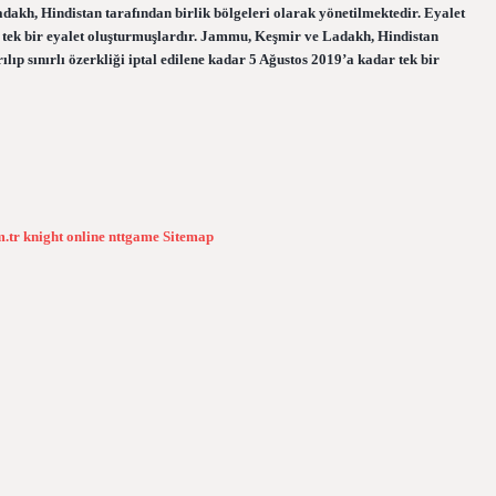
akh, Hindistan tarafından birlik bölgeleri olarak yönetilmektedir. Eyalet
dar tek bir eyalet oluşturmuşlardır. Jammu, Keşmir ve Ladakh, Hindistan
ılıp sınırlı özerkliği iptal edilene kadar 5 Ağustos 2019’a kadar tek bir
m.tr
knight online
nttgame
Sitemap