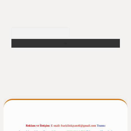
Arama
ergiris.casino/
betexpergir.net
Reklam ve İletişim:
E-mail:
backlinkpaneli@gmail.com
Teams: