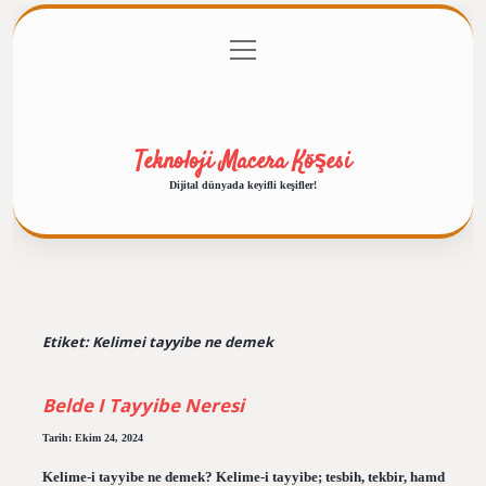
menüyü
Anasayfa
Gizlilik Politikası
Yasal Uyarı
aç
Hakkımızda
Teknoloji Macera Köşesi
Dijital dünyada keyifli keşifler!
Etiket:
Kelimei tayyibe ne demek
Belde I Tayyibe Neresi
Tarih: Ekim 24, 2024
Kelime-i tayyibe ne demek? Kelime-i tayyibe; tesbih, tekbir, hamd