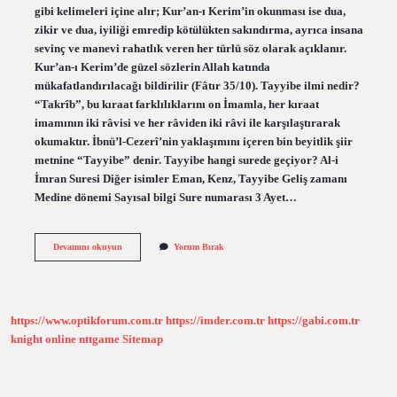
gibi kelimeleri içine alır; Kur’an-ı Kerim’in okunması ise dua,
zikir ve dua, iyiliği emredip kötülükten sakındırma, ayrıca insana
sevinç ve manevi rahatlık veren her türlü söz olarak açıklanır.
Kur’an-ı Kerim’de güzel sözlerin Allah katında
mükafatlandırılacağı bildirilir (Fâtır 35/10). Tayyibe ilmi nedir?
“Takrîb”, bu kıraat farklılıklarını on İmamla, her kıraat
imamının iki râvisi ve her râviden iki râvi ile karşılaştırarak
okumaktır. İbnü’l-Cezerî’nin yaklaşımını içeren bin beyitlik şiir
metnine “Tayyibe” denir. Tayyibe hangi surede geçiyor? Al-i
İmran Suresi Diğer isimler Eman, Kenz, Tayyibe Geliş zamanı
Medine dönemi Sayısal bilgi Sure numarası 3 Ayet…
Belde
Devamını okuyun
Yorum Bırak
I
Tayyibe
Neresi
https://www.optikforum.com.tr
https://imder.com.tr
https://gabi.com.tr
knight online
nttgame
Sitemap