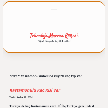
menüyü
Anasayfa
Gizlilik Politikası
Yasal Uyarı
aç
Hakkımızda
Teknoloji Macera Köşesi
Dijital dünyada keyifli keşifler!
Etiket:
Kastamonu nüfusuna kayıtlı kaç kişi var
Kastamonulu Kac Kisi Var
Tarih: Aralık 28, 2024
Türkiye’de kaç Kastamonulu var? TÜİK, Türkiye genelinde il