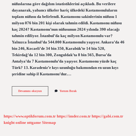
nüfuslarına göre dağılım istatistiklerini açıkladı. Bu verilere
dayanarak, yabancı ülkeler hariç ülkedeki Kastamonuluların
toplam nüfusu da belirlendi. Kastamonu sakinlerinin nüfusu 1
milyon 076 bin 201 kişi olarak tahmin edildi. Kastamonu nüfusu
kaç 2024? Kastamonu’nun nüfusunun 2024 yılında 390 olacağı
tahmin ediliyor. İstanbul’da kaç milyon Kastamonulu var?
Yalnızca İstanbul’da 544.000 Kastamonulu yaşıyor. Ankara’da 46
bin 246, Kocaeli’de 34 bin 350, Karabük’te 14 bin 520,
Tekirdağ’da 12 bin 300, Zonguldak’ta 8 bin 565, Bursa’da
Antalya’da 7 Kastamonulu’da yaşıyor. Kastamonu yüzde kaç
Türk? 13. Karadeniz’e kıyı uzunluğu bakımından en uzun kıyı
şeridine sahip il Kastamonu’dur.…
Kastamonulu
Devamını okuyun
Yorum Bırak
Kac
Kisi
Var
https://www.optikforum.com.tr
https://imder.com.tr
https://gabi.com.tr
knight online
nttgame
Sitemap