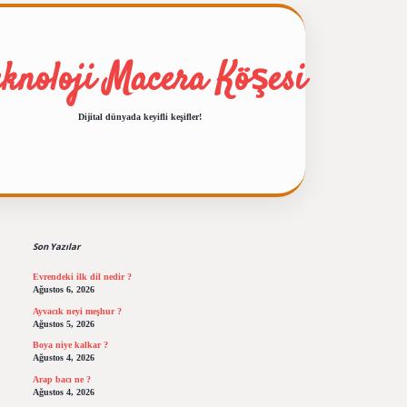
eknoloji Macera Köşesi
Dijital dünyada keyifli keşifler!
Sidebar
ilbet giriş
https://betexp
Son Yazılar
Evrendeki ilk dil nedir ?
Ağustos 6, 2026
Ayvacık neyi meşhur ?
Ağustos 5, 2026
Boya niye kalkar ?
Ağustos 4, 2026
Arap bacı ne ?
Ağustos 4, 2026