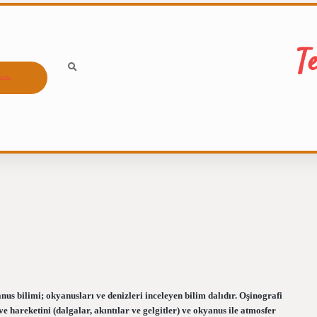
T
ızda
nus bilimi; okyanusları ve denizleri inceleyen bilim dalıdır. Oşinografi
e hareketini (dalgalar, akıntılar ve gelgitler) ve okyanus ile atmosfer