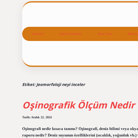
Anasayfa
Gizlilik Politikası
Yasal Uyarı
Hakkım
Etiket:
Jeomorfoloji neyi inceler
Oşinografik Ölçüm Nedir
Tarih: Aralık 22, 2024
Oşinografi nedir kısaca tanımı? Oşinografi, deniz bilimi veya okya
raporu nedir? Deniz suyunun özelliklerini (sıcaklık, yoğunluk vb.) v