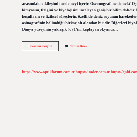
arasındaki etkileşimi incelemeyi içerir. Oseonografi ne demek? Oşi
kimyasını, fiziğini ve biyolojisini inceleyen geniş bir bilim dalıdır.
koşulların ve fiziksel süreçlerin, özellikle deniz suyunun hareketleri
oşinografinin bölündüğü birkaç alt alandan biridir. Diğerleri biyol
Dünya yüzeyinin yaklaşık %71’ini kaplayan okyanus…
Oşinografik
Devamını okuyun
Yorum Bırak
Ölçüm
Nedir
https://www.optikforum.com.tr
https://imder.com.tr
https://gabi.co