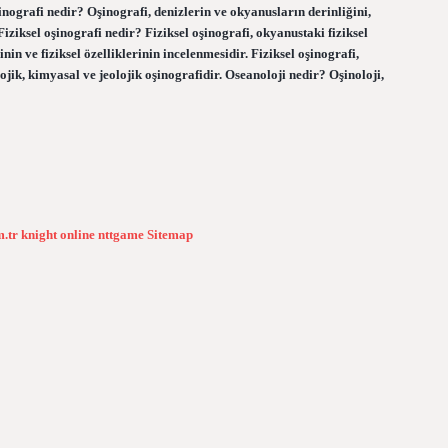
nografi nedir? Oşinografi, denizlerin ve okyanusların derinliğini,
 Fiziksel oşinografi nedir? Fiziksel oşinografi, okyanustaki fiziksel
nin ve fiziksel özelliklerinin incelenmesidir. Fiziksel oşinografi,
ojik, kimyasal ve jeolojik oşinografidir. Oseanoloji nedir? Oşinoloji,
m.tr
knight online
nttgame
Sitemap