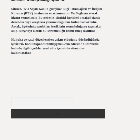
halindedir ve tavsiye niteliği taşımazlar.
Sitemiz, 5651 Sayılı Kanun gereğince Bilgi Teknolojileri ve İletişim
Kurumu (BTK) tarafından onaylanmış bir Yer Sağlayıcı olarak
hizmet vermektedir. Bu nedenle, sitedeki içerikleri proaktif olarak
denetleme veya araştırma yükümlülüğümüz bulunmamaktadır.
Ancak, üyelerimiz yazdıkları içeriklerin sorumluluğunu taşımakta
olup, siteye üye olarak bu sorumluluğu kabul etmiş sayılırlar.
Hukuka ve yasal düzenlemelere aykırı olduğunu düşündüğünüz
içerikleri,
backlinkpanelicomtr@gmail.com
adresine bildirmeniz
halinde, ilgili içerikler yasal süre içerisinde sitemizden
kaldırılacaktır.
Arama