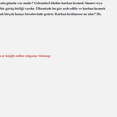
menin günahı var mıdır? Geleneksel fıkıhta kurban kesmek Sünnet veya
ir görüş birliği vardır. Ülkemizde bu göz ardı edilir ve kurban kesmek
arak birçok hatayı beraberinde getirir. Kurban kesilmezse ne olur? Hz.
m.tr
knight online
nttgame
Sitemap