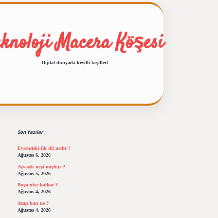
eknoloji Macera Köşesi
Dijital dünyada keyifli keşifler!
Sidebar
ilbet giriş
https://betexpergiris.casino/
betexp
Son Yazılar
Evrendeki ilk dil nedir ?
Ağustos 6, 2026
Ayvacık neyi meşhur ?
Ağustos 5, 2026
Boya niye kalkar ?
Ağustos 4, 2026
Arap bacı ne ?
Ağustos 4, 2026