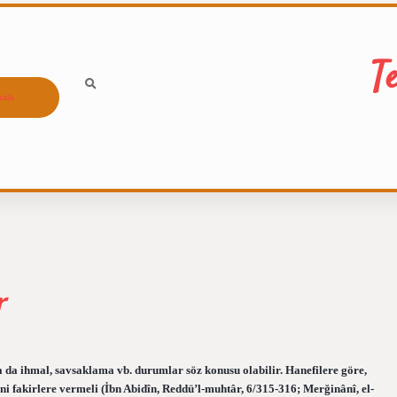
T
ızda
r
 da ihmal, savsaklama vb. durumlar söz konusu olabilir. Hanefilere göre,
ni fakirlere vermeli (İbn Abidîn, Reddü’l-muhtâr, 6/315-316; Merğinânî, el-