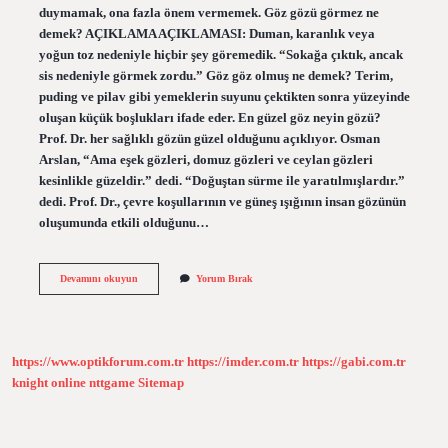
duymamak, ona fazla önem vermemek. Göz gözü görmez ne
demek? AÇIKLAMA AÇIKLAMASI: Duman, karanlık veya
yoğun toz nedeniyle hiçbir şey göremedik. “Sokağa çıktık, ancak
sis nedeniyle görmek zordu.” Göz göz olmuş ne demek? Terim,
puding ve pilav gibi yemeklerin suyunu çektikten sonra yüzeyinde
oluşan küçük boşlukları ifade eder. En güzel göz neyin gözü?
Prof. Dr. her sağlıklı gözün güzel olduğunu açıklıyor. Osman
Arslan, “Ama eşek gözleri, domuz gözleri ve ceylan gözleri
kesinlikle güzeldir.” dedi. “Doğuştan sürme ile yaratılmışlardır.”
dedi. Prof. Dr., çevre koşullarının ve güneş ışığının insan gözünün
oluşumunda etkili olduğunu…
Gözü
Devamını okuyun
Yorum Bırak
Göz
Degil
Ne
Demek
https://www.optikforum.com.tr
https://imder.com.tr
https://gabi.com.tr
knight online
nttgame
Sitemap