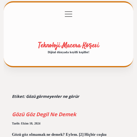
menüyü
Anasayfa
Gizlilik Politikası
Yasal Uyarı
aç
Hakkımızda
Teknoloji Macera Köşesi
Dijital dünyada keyifli keşifler!
Etiket:
Gözü görmeyenler ne görür
Gözü Göz Degil Ne Demek
Tarih: Ekim 18, 2024
Gözü göz olmamak ne demek? Eylem. [2] Hiçbir coşku