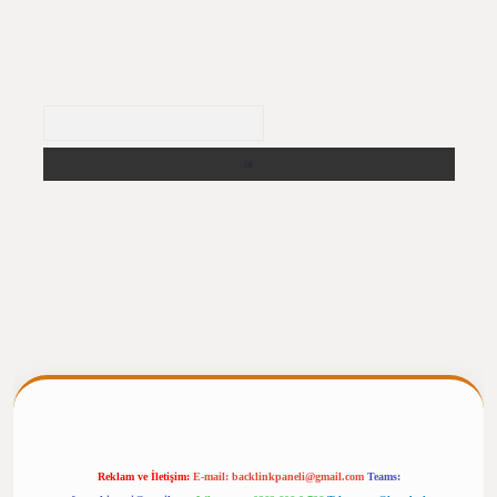
Arama
ilbet giriş
https://betexpergiris.casino/
betexpergir.net
Reklam ve İletişim:
E-mail:
backlinkpaneli@gmail.com
Teams: