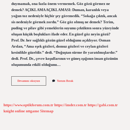
duymamak, ona fazla önem vermemek. Göz gözü görmez ne
demek? AÇIKLAMA AÇIKLAMASI: Duman, karanlık veya
yoğun toz nedeniyle hiçbir şey göremedik. “Sokağa çıktık, ancak
sis nedeniyle görmek zordu.” Göz göz olmuş ne demek? Terim,
puding ve pilav gibi yemeklerin suyunu çektikten sonra yüzeyinde
oluşan küçük boşlukları ifade eder. En güzel göz neyin gözü?
Prof. Dr. her sağlıklı gözün güzel olduğunu açıklıyor. Osman
Arslan, “Ama eşek gözleri, domuz gözleri ve ceylan gözleri
kesinlikle güzeldir.” dedi. “Doğuştan sürme ile yaratılmışlardır.”
dedi. Prof. Dr., çevre koşullarının ve güneş ışığının insan gözünün
oluşumunda etkili olduğunu…
Gözü
Devamını okuyun
Yorum Bırak
Göz
Degil
Ne
Demek
https://www.optikforum.com.tr
https://imder.com.tr
https://gabi.com.tr
knight online
nttgame
Sitemap