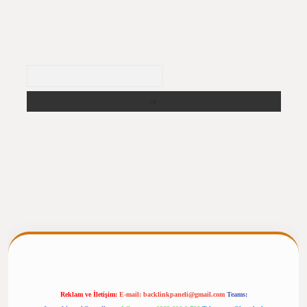
Arama
ergiris.casino/
betexpergir.net
Reklam ve İletişim:
E-mail:
backlinkpaneli@gmail.com
Teams: