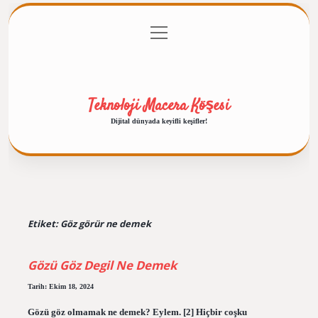
menüyü
Anasayfa
Gizlilik Politikası
Yasal Uyarı
aç
Hakkımızda
Teknoloji Macera Köşesi
Dijital dünyada keyifli keşifler!
Etiket:
Göz görür ne demek
Gözü Göz Degil Ne Demek
Tarih: Ekim 18, 2024
Gözü göz olmamak ne demek? Eylem. [2] Hiçbir coşku