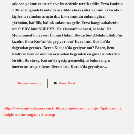
sakınca yoktur ve caizdir ve bu nedenle tercih edilir. Erva isminin
TDK sözlüğündeki anlamı özellikle ebeveynler ve ismi Erva olan
kişiler tarafından araştırılır. Erva isminin anlamı güzel
görünüm, hafiflik, bolluk anlamına gelir. Erva hangi sahabenin
ismi? ERV bint KÜREYZ. Hz. Osman’ın annesi, sahabe. Hz.
Muhammed’in teyzesi Ümmü Hakim Beyzâ bint Abdulmuttalib’in
kızıdır. Evra Kur’an’da geçiyor mu? Evra ismi Kur’an’da
doğrudan geçmez. Beren Kur’an’da geçiyor mu? Beren, hem
telaffuzu hem de anlamı açısından beğenilen en güzel isimlerden
biridir. Bu süreç, Kuran’da geçip geçmediğini bulmak için
internette araştırılıyor. Beren ismi Kuran’da geçmiyor.…
Kuranda
Devamını okuyun
Yorum Bırak
Erva
Ne
Demek
https://www.optikforum.com.tr
https://imder.com.tr
https://gabi.com.tr
knight online
nttgame
Sitemap