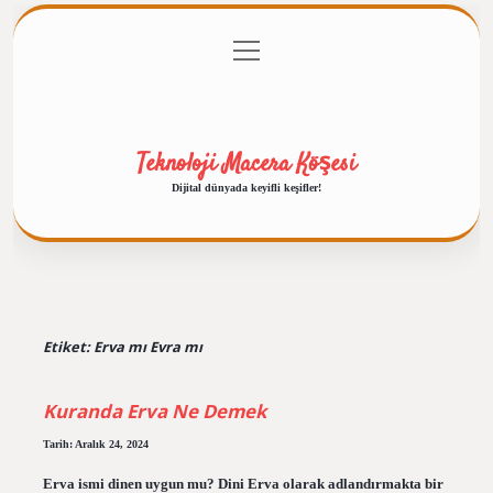
menüyü
Anasayfa
Gizlilik Politikası
Yasal Uyarı
aç
Hakkımızda
Teknoloji Macera Köşesi
Dijital dünyada keyifli keşifler!
Etiket:
Erva mı Evra mı
Kuranda Erva Ne Demek
Tarih: Aralık 24, 2024
Erva ismi dinen uygun mu? Dini Erva olarak adlandırmakta bir