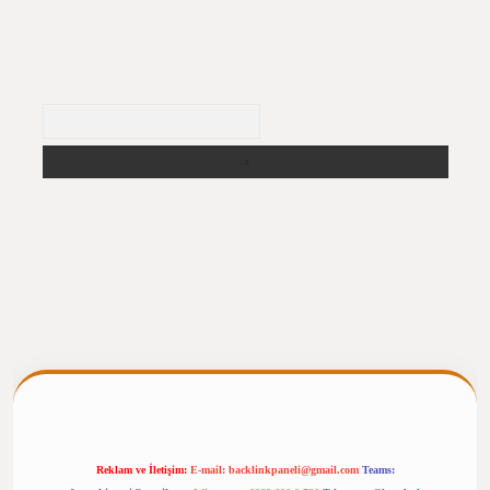
Arama
ergiris.casino/
betexpergir.net
Reklam ve İletişim:
E-mail:
backlinkpaneli@gmail.com
Teams: