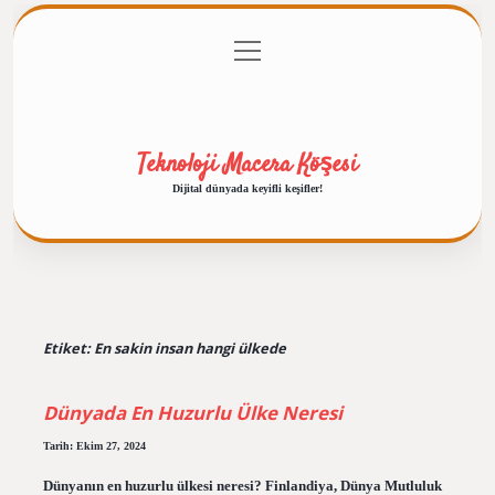
menüyü
Anasayfa
Gizlilik Politikası
Yasal Uyarı
aç
Hakkımızda
Teknoloji Macera Köşesi
Dijital dünyada keyifli keşifler!
Etiket:
En sakin insan hangi ülkede
Dünyada En Huzurlu Ülke Neresi
Tarih: Ekim 27, 2024
Dünyanın en huzurlu ülkesi neresi? Finlandiya, Dünya Mutluluk