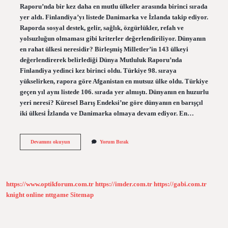
Raporu’nda bir kez daha en mutlu ülkeler arasında birinci sırada
yer aldı. Finlandiya’yı listede Danimarka ve İzlanda takip ediyor.
Raporda sosyal destek, gelir, sağlık, özgürlükler, refah ve
yolsuzluğun olmaması gibi kriterler değerlendiriliyor. Dünyanın
en rahat ülkesi neresidir? Birleşmiş Milletler’in 143 ülkeyi
değerlendirerek belirlediği Dünya Mutluluk Raporu’nda
Finlandiya yedinci kez birinci oldu. Türkiye 98. sıraya
yükselirken, rapora göre Afganistan en mutsuz ülke oldu. Türkiye
geçen yıl aynı listede 106. sırada yer almıştı. Dünyanın en huzurlu
yeri neresi? Küresel Barış Endeksi’ne göre dünyanın en barışçıl
iki ülkesi İzlanda ve Danimarka olmaya devam ediyor. En…
Dünyada
Devamını okuyun
Yorum Bırak
En
Huzurlu
Ülke
Neresi
https://www.optikforum.com.tr
https://imder.com.tr
https://gabi.com.tr
knight online
nttgame
Sitemap