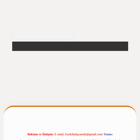
Arama
ilbet giriş
https://betexpergiris.casino/
betexpergir.net
Reklam ve İletişim:
E-mail:
backlinkpaneli@gmail.com
Teams: