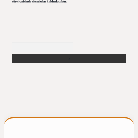
süre içerisinde sitemizden kaldırılacaktır.
Arama
giris.casino/
betexpergir.net