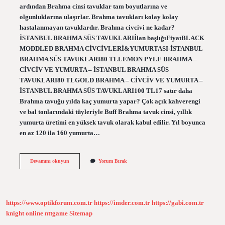
ardından Brahma cinsi tavuklar tam boyutlarına ve
olgunluklarına ulaşırlar. Brahma tavukları kolay kolay
hastalanmayan tavuklardır. Brahma civcivi ne kadar?
İSTANBUL BRAHMA SÜS TAVUKLARIİlan başlığıFiyatBLACK
MODDLED BRAHMA CİVCİVLERİ&YUMURTASI-İSTANBUL
BRAHMA SÜS TAVUKLARI80 TLLEMON PYLE BRAHMA –
CİVCİV VE YUMURTA – İSTANBUL BRAHMA SÜS
TAVUKLARI80 TLGOLD BRAHMA – CİVCİV VE YUMURTA –
İSTANBUL BRAHMA SÜS TAVUKLARI100 TL17 satır daha
Brahma tavuğu yılda kaç yumurta yapar? Çok açık kahverengi
ve bal tonlarındaki tüyleriyle Buff Brahma tavuk cinsi, yıllık
yumurta üretimi en yüksek tavuk olarak kabul edilir. Yıl boyunca
en az 120 ila 160 yumurta…
Brahma
Devamını okuyun
Yorum Bırak
Nasıl
Beslenir
https://www.optikforum.com.tr
https://imder.com.tr
https://gabi.com.tr
knight online
nttgame
Sitemap