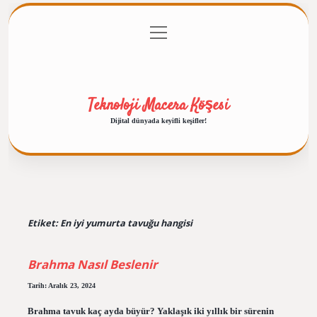
menüyü
Anasayfa
Gizlilik Politikası
Yasal Uyarı
aç
Hakkımızda
Teknoloji Macera Köşesi
Dijital dünyada keyifli keşifler!
Etiket:
En iyi yumurta tavuğu hangisi
Brahma Nasıl Beslenir
Tarih: Aralık 23, 2024
Brahma tavuk kaç ayda büyür? Yaklaşık iki yıllık bir sürenin