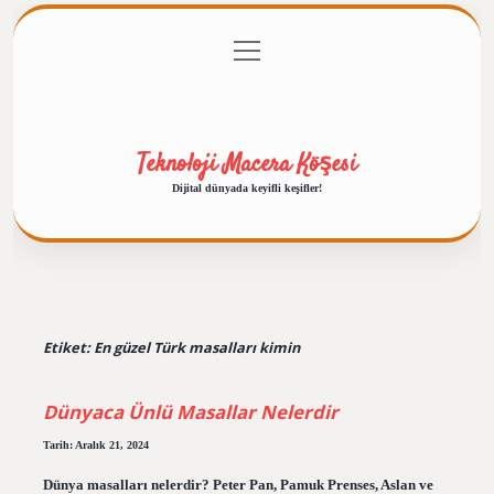
menüyü
Anasayfa
Gizlilik Politikası
Yasal Uyarı
aç
Hakkımızda
Teknoloji Macera Köşesi
Dijital dünyada keyifli keşifler!
Etiket:
En güzel Türk masalları kimin
Dünyaca Ünlü Masallar Nelerdir
Tarih: Aralık 21, 2024
Dünya masalları nelerdir? Peter Pan, Pamuk Prenses, Aslan ve