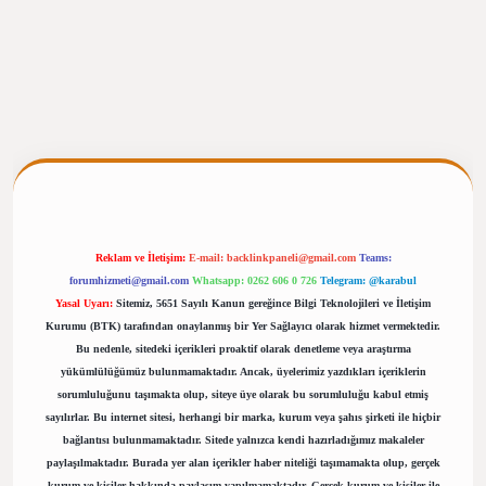
lbet giriş
https://betexpergiris.casino/
betexpergir.net
Reklam ve İletişim:
E-mail:
backlinkpaneli@gmail.com
Teams:
forumhizmeti@gmail.com
Whatsapp: 0262 606 0 726
Telegram: @karabul
Yasal Uyarı:
Sitemiz, 5651 Sayılı Kanun gereğince Bilgi Teknolojileri ve İletişim
Kurumu (BTK) tarafından onaylanmış bir Yer Sağlayıcı olarak hizmet vermektedir.
Bu nedenle, sitedeki içerikleri proaktif olarak denetleme veya araştırma
yükümlülüğümüz bulunmamaktadır. Ancak, üyelerimiz yazdıkları içeriklerin
sorumluluğunu taşımakta olup, siteye üye olarak bu sorumluluğu kabul etmiş
sayılırlar. Bu internet sitesi, herhangi bir marka, kurum veya şahıs şirketi ile hiçbir
bağlantısı bulunmamaktadır. Sitede yalnızca kendi hazırladığımız makaleler
paylaşılmaktadır. Burada yer alan içerikler haber niteliği taşımamakta olup, gerçek
kurum ve kişiler hakkında paylaşım yapılmamaktadır. Gerçek kurum ve kişiler ile